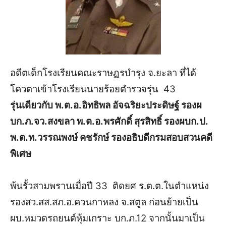
อดีตเด็กโรงเรียนคณะราษฏรบำรุง จ.ยะลา ที่ได้
โควตาเข้าโรงเรียนนายร้อยตำรวจรุ่น 43
รุ่นเดียวกับ พ.ต.อ.อิทธิพล อัจฉริยะประดิษฐ์ รองผ
บก.ภ.จว.สงขลา พ.ต.อ.พรศักดิ์ สุรสิทธิ์ รองผบก.ป.
พ.ต.ท.วรรณพงษ์ คชรักษ์ รองอธิบดีกรมสอบสวนคดี
พิเศษ
พ้นรั้วสามพรานเมื่อปี 33 ติดยศ ร.ต.ต.ในตำแหน่ง
รองสว.สส.สภ.อ.ควนกาหลง จ.สตูล ก่อนย้ายเป็น
ผบ.หมวดรถยนต์หุ้มเกราะ บก.ภ.12 จากนั้นมาเป็น