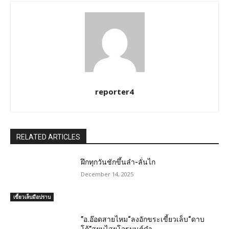
reporter4
RELATED ARTICLES
ฝึกทุกวันชักขึ้นลำ-ลั่นไก
December 14, 2025
เขี้ยวเล็บมือปราบ
”อ.อ๊อดสายไหม“ลงอักขระเขี้ยวเล็บ“ดาบ
โก้”สยบไสยโจรมนต์ดำ