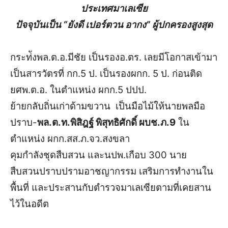
ประเทศมาเลเซีย
ปัจจุบันเป็น “ยังดี เปอร์ตวน อากง” ผู้ปกครองสูงสุด
กระท่ังพล.ต.อ.มีชัย เป็นรองอ.ตร. เลยมีโอกาสเข้ามา
เป็นสารวัตรที่ กก.5 ป. เป็นรองผกก. 5 ป. ก่อนติด
ยศพ.ต.อ. ในตำแหน่ง ผกก.5 ปปป.
ย้ายกลับถิ่นเก่าด้ามขวาน เป็นมือไม้ให้นายพลมือ
ปราบ-
พล.ต.ท.พิสิฎฐ์ พิสุทธิศักดิ์ ผบช.ภ.9
ใน
ตำแหน่ง ผกก.สส.ภ.จว.สงขลา
คุมกำลังชุดสืบสวน และนปพ.เกือบ 300 นาย
สืบสวนปราบปรามอาชญากรรม เสริมการทำงานใน
พื้นที่ และประสานกับตำรวจมาเลเซียตามที่เคยสาน
ไว้ในอดีต