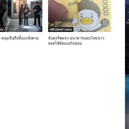
ดน
คดีแปลกต่างแดน
-หนุ่มจีนถึงขั้นแกล้งตาย
จับทุจริตผจก.ธนาคารแดนโสมขาว
สอดไส้ยัดแบงก์ปลอม