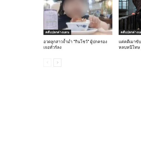
คดีแปลกต่างแดน
คดีแปลกต่างแ
อวดลูกสาวจ้ำม่ำ “กินโชว์” ผู้ปกครอง
แค่คดีเมาขับ
เจอทัวร์ลง
หลบหนีโทษ