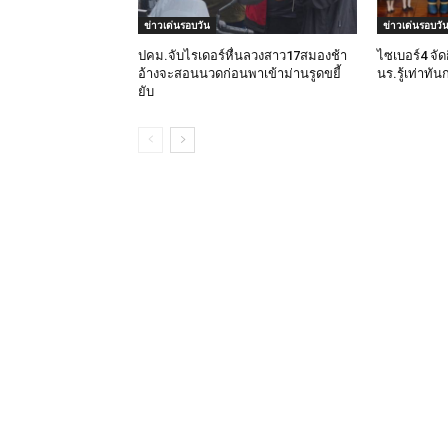
ข่าวเด่นรอบวัน
ข่าวเด่นรอบวั
ปคม.จับไรเดอร์หื่นลวงสาว17สมองช้า
ไซเบอร์4 จั
อ้างจะสอนนวดก่อนพาเข้าม่านรูดขยี้
นร.รู้เท่าท
ยับ