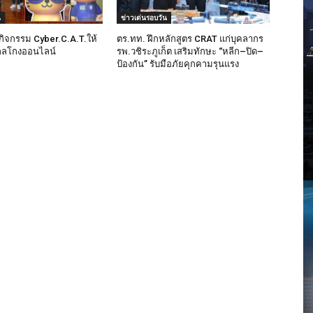
น
ข่าวเด่นรอบวัน
ดกิจกรรม Cyber.C.A.T.ให้
ตร.ทท. ฝึกหลักสูตร CRAT แก่บุคลากร
ันกลโกงออนไลน์
รพ.วชิระภูเก็ต เสริมทักษะ “หลีก–ปิด–
ป้องกัน” รับมือภัยคุกคามรุนแรง