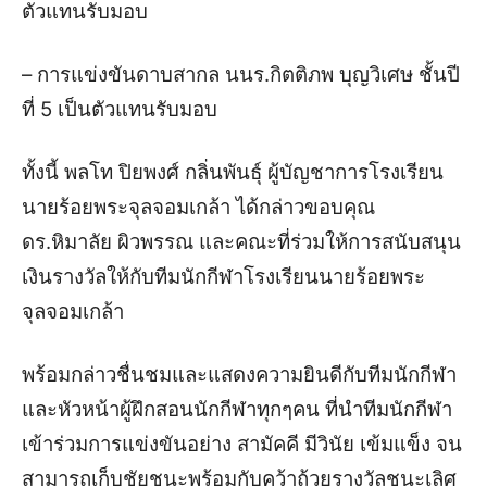
ตัวแทนรับมอบ
– การแข่งขัน​ดาบสากล นนร.กิตติ​ภพ​ บุญ​วิเศษ​ ชั้นปี​
ที่​ 5​ เป็นตัวแทนรับมอบ
ทั้งนี้ พลโท ปิยพงศ์ กลิ่นพันธุ์ ผู้บัญชาการโรงเรียน
นายร้อยพระจุลจอมเกล้า ได้กล่าวขอบคุณ
ดร.หิมาลัย​ ผิวพรรณ และคณะที่ร่วมให้การสนับสนุน
เงินรางวัลให้กับทีมนักกีฬาโรงเรียนนายร้อยพระ
จุลจอมเกล้า
พร้อมกล่าวชื่นชมและแสดงความยินดีกับทีมนักกีฬา
และหัวหน้าผู้ฝึกสอนนักกีฬาทุกๆคน ที่นำทีมนักกีฬา
เข้าร่วมการแข่งขันอย่าง สามัคคี มีวินัย เข้มแข็ง จน
สามารถเก็บชัยชนะพร้อมกับคว้าถ้วยรางวัลชนะเลิศ