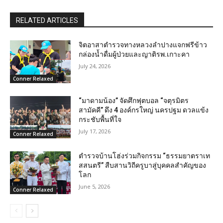
RELATED ARTICLES
จิตอาสาตำรวจทางหลวงลำปางแจกฟรีข้าว
กล่องน้ำดื่มผู้ป่วยและญาติรพ.เกาะคา
July 24, 2026
Conner Relaxed
“มาดามน้อง” จัดศึกฟุตบอล “จตุรมิตร
สามัคคี” ดึง 4 องค์กรใหญ่ นครปฐม ดวลแข้ง
กระชับพื้นที่ใจ
July 17, 2026
Conner Relaxed
ตำรวจบ้านโฮ่งร่วมกิจกรรม “ธรรมยาตราเท
สสนตรี” สืบสานวิถีครูบาสู่บุคคลสำคัญของ
โลก
June 5, 2026
Conner Relaxed