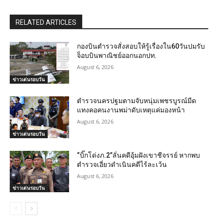
RELATED ARTICLES
กองบินตำรวจสั่งสอบให้รู้เรื่องใน60วันปมรับ
จ็อบบินพาณิชย์ออกนอกปท.
August 6, 2026
ข่าวเด่นรอบวัน
ตำรวจนครปฐมตามจับหนุ่มเพชรบูรณ์มีด
แทงคอคนงานพม่าดับเหตุแค่มองหน้า
August 6, 2026
ข่าวเด่นรอบวัน
“บิ๊กโด่งภ.2”ลั่นคดีอุ้มฝังเขาชีจรรย์ หากพบ
ตำรวจเอี่ยวดำเนินคดีไร้ละเว้น
August 6, 2026
ข่าวเด่นรอบวัน