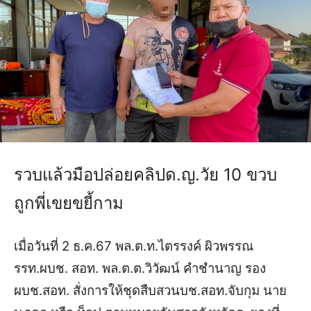
รวบแล้วมือปล่อยคลิปด.ญ.วัย 10 ขวบ
ถูกพี่เขยขยี้กาม
เมื่อวันที่ 2 ธ.ค.67 พล.ต.ท.ไตรรงค์ ผิวพรรณ
รรท.ผบช. สอท. พล.ต.ต.วิวัฒน์ คำชำนาญ รอง
ผบช.สอท. สั่งการให้ชุดสืบสวนบช.สอท.จับกุม นาย