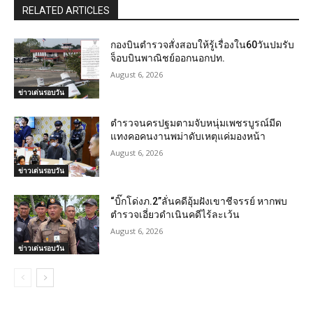
RELATED ARTICLES
กองบินตำรวจสั่งสอบให้รู้เรื่องใน60วันปมรับ
จ็อบบินพาณิชย์ออกนอกปท.
August 6, 2026
ข่าวเด่นรอบวัน
ตำรวจนครปฐมตามจับหนุ่มเพชรบูรณ์มีด
แทงคอคนงานพม่าดับเหตุแค่มองหน้า
August 6, 2026
ข่าวเด่นรอบวัน
“บิ๊กโด่งภ.2”ลั่นคดีอุ้มฝังเขาชีจรรย์ หากพบ
ตำรวจเอี่ยวดำเนินคดีไร้ละเว้น
August 6, 2026
ข่าวเด่นรอบวัน