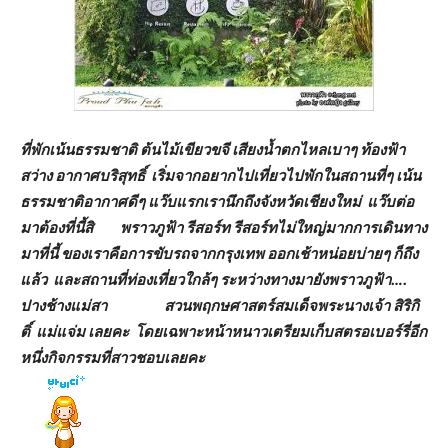
ที่พักเน้นธรรมชาติ ต้นไม้เขียวขจี เสียงน้ำตกไหลเบาๆ ท้องฟ้า
สว่าง อากาศบริสุทธิ์ เริ่มจากอยากไปเที่ยวไปพักในสถานที่ๆ เน้น
ธรรมชาติอากาศดีๆ แว๊บแรกเรานึกถึงจังหวัดเชียงใหม่ แว๊บต่อ
มาต้องที่นี้สิ พราวภูฟ้า รีสอร์ท รีสอร์ทไม่ใหญ่มากการเดินทาง
มาที่นี้ ของเราคือการขับรถจากกรุงเทพ ออกเช้าหน่อยบ่ายๆ ก็ถึง
แล้ว และสถานที่ท่องเที่ยวใกล้ๆ ระหว่างทางมายังพราวภูฟ้า….
ปางช้างแม่สา สวนพฤกษศาสตร์สมเด็จพระนางเจ้า สิริกิ
ติ์ แม่แจ่ม เลยคะ
โดยเฉพาะหน้าหนาวเตรียมเก็บสตรอเบอร์รี่อีก
หนึ่งกิจกรรมที่สาวชอบเลยคะ