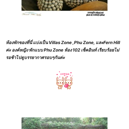
ห้องพักของที่นี่ แบ่งเป็น Villas Zone ,Phu Zone, และFern Hill
ค่ะ องค์หญิง พักแบบ Phu Zone ห้อง 102 เช็คอินท์ เรียบร้อยไม่
รอช้าไปดูบรรยากาศรอบๆกันค่ะ