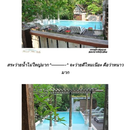
สระว่ายน้ำไม่ใหญ่มาก ^———-^ จะว่ายดีไหมเน๊อะ คือว่าหนาว
มาก