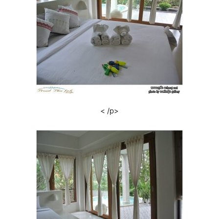
< /p>