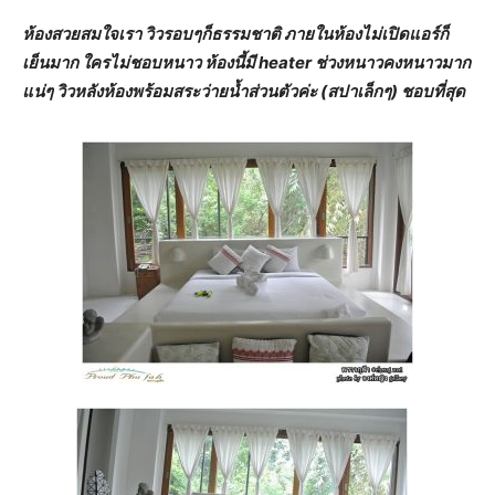
ห้องสวยสมใจเรา วิวรอบๆก็ธรรมชาติ ภายในห้องไม่เปิดแอร์ก็
เย็นมาก ใครไม่ชอบหนาว ห้องนี้มี heater ช่วงหนาวคงหนาวมาก
แน่ๆ วิวหลังห้องพร้อมสระว่ายน้ำส่วนตัวค่ะ (สปาเล็กๆ) ชอบที่สุด