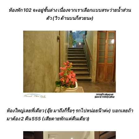
ห้องพัก 102 จะอยู่ชั้นล่าง เนื่องจากเราเลือกแบบสระว่ายน้ำส่วน
ตัว (วิว ด้านบนก็สวยนะ)
ห้องใหญ่เลยที่เดียว (อุ๊ย มาถึงก็รื้อๆ รกไปหน่อยน๊าค่ะ) บอกเลยถ้า
มาต้อง 2 คืน 555 (เสียดายพักแค่คืนเดียว)