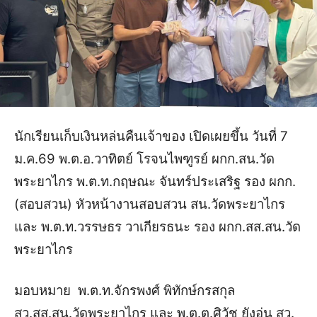
นักเรียนเก็บเงินหล่นคืนเจ้าของ เปิดเผยขึ้น วันที่ 7
ม.ค.69 พ.ต.อ.วาทิตย์ โรจนไพฑูรย์ ผกก.สน.วัด
พระยาไกร พ.ต.ท.กฤษณะ จันทร์ประเสริฐ รอง ผกก.
(สอบสวน) หัวหน้างานสอบสวน สน.วัดพระยาไกร
และ พ.ต.ท.วรรษธร วาเกียรธนะ รอง ผกก.สส.สน.วัด
พระยาไกร
มอบหมาย พ.ต.ท.จักรพงศ์ พิทักษ์กรสกุล
สว.สส.สน.วัดพระยาไกร และ พ.ต.ต.ศิวัช ยังอุ่น สว.