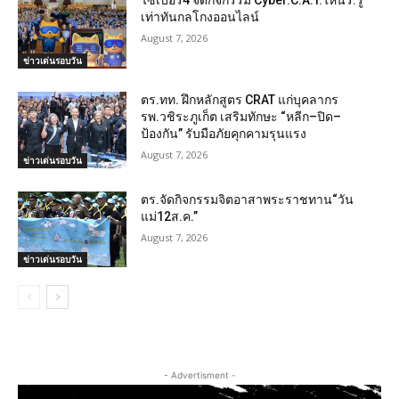
ไซเบอร์4 จัดกิจกรรม Cyber.C.A.T.ให้นร.รู้
เท่าทันกลโกงออนไลน์
August 7, 2026
ข่าวเด่นรอบวัน
ตร.ทท. ฝึกหลักสูตร CRAT แก่บุคลากร
รพ.วชิระภูเก็ต เสริมทักษะ “หลีก–ปิด–
ป้องกัน” รับมือภัยคุกคามรุนแรง
August 7, 2026
ข่าวเด่นรอบวัน
ตร.จัดกิจกรรมจิตอาสาพระราชทาน“วัน
แม่12ส.ค.”
August 7, 2026
ข่าวเด่นรอบวัน
- Advertisment -