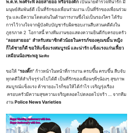
พ.ต.ท. พงศ์ระพี ลอยสายออ
หรือรองติ๊ก
เป็นนายตำรวจที่น่ารัก มี
มนุษย์สัมพันธ์ดี เป็นที่รักของเพื่อนร่วมงาน เป็นที่รักของเพื่อนร่วม
รุ่น และมีความโดดเด่นในด้านการงานซึ่งไม่เป็นรองใคร ได้รับ
การไว้วางใจจากผู้บังคับบัญชารับผิดชอบงานสืบสวนคดีดังใน
ภูธรภาค 2 โอกาสนี้ ทางทีมงานขอแสดงความยินดีกับครอบครัว
“ลอยสายออ” สำหรับสมาชิกตัวน้อยในครรภ์ของคุณขมิ้น หญิง
ก็ได้ชายก็ดี ขอให้แข็งแรงสมบูรณ์ และน่ารัก แข็งแรงแก่นเฟี้ยว
เหมือนน้องชะพลู นะคะ
ขอให้
“รองติ๊ก”
ก้าวหน้าในหน้าที่การงาน ครบขึ้น ครบขึ้น สืบจับ
ทุกคดีให้สำเร็จรุร่วงไปได้ดี เป็นที่รักของเพื่อนๆพี่ๆน้องๆ สุขภาพ
สมบูรณ์แข็งแรง ค้าขายอะไรก็ขอให้ได้กำไร เจริญรุ่งเรือง
ครอบครัวมีความสุขความเจริญตลอดไปตลอดไปจร้า … จากทีม
งาน
Police News Varieties