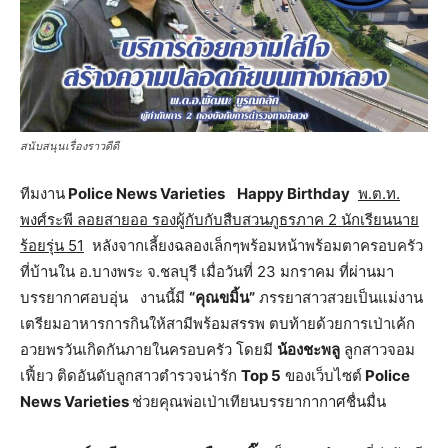
สนับสนุนเรื่องราวดีดี
ทีมงาน
Police News Varieties
Happy Birthday
พ.ต.ท.
พงศ์ระพี ลอยสายออ รองผู้กับกับสืบสวนภูธรภาค 2 นักเรียนนาย
ร้อยรุ่น 51
หลังจากเลี้ยงฉลองเล็กๆพร้อมหน้าพร้อมตาครอบครัว
ที่บ้านใน อ.บางพระ จ.ชลบุรี เมื่อวันที่ 23 มกราคม ที่ผ่านมา
บรรยากาศอบอุ่น งานนี้มี
“คุณขมิ้น”
ภรรยาสาวสวยเป็นแม่งาน
เตรียมอาหารการกินให้สามีพร้อมสรรพ ตบท้ายด้วยการเป่าเค้ก
อวยพรวันเกิดกันภายในครอบครัว โดยมี
น้องชะพลู
ลูกสาวจอม
เฟี้ยว ติดอันดับลูกสาวตำรวจน่ารัก
Top 5
ของเว็บไซต์
Police
News Varieties
ช่วยคุณพ่อเป่าเทียนบรรยากากาศชื่นมื่น