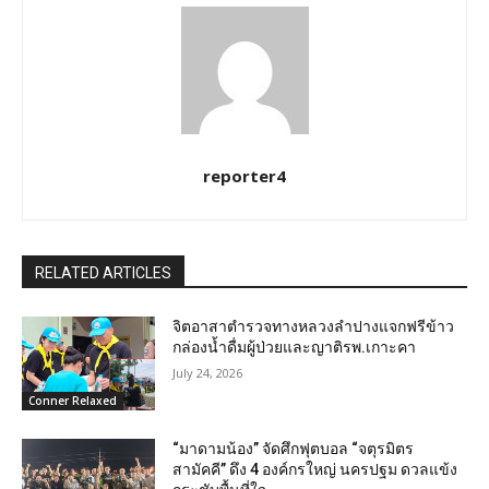
reporter4
RELATED ARTICLES
จิตอาสาตำรวจทางหลวงลำปางแจกฟรีข้าว
กล่องน้ำดื่มผู้ป่วยและญาติรพ.เกาะคา
July 24, 2026
Conner Relaxed
“มาดามน้อง” จัดศึกฟุตบอล “จตุรมิตร
สามัคคี” ดึง 4 องค์กรใหญ่ นครปฐม ดวลแข้ง