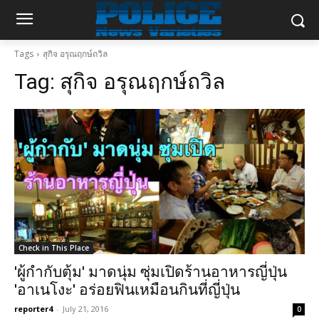
Tags
สุกิจ อรุณฤกษ์ถวิล
Tag:
สุกิจ อรุณฤกษ์ถวิล
Check in This Place
'ผู้กำกับตุ้ม' มาดนุ่ม ซุ่มเปิดร้านอาหารญี่ปุ่น
'อาเนโงะ' อร่อยฟินเหมือนกินที่ญี่ปุ่น
reporter4
-
July 21, 2016
0