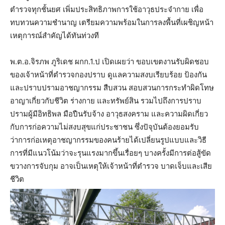
ตำรวจทุกชั้นยศ เพิ่มประสิทธิภาพการใช้อาวุธประจำกาย เพื่อ
ทบทวนความชำนาญ เตรียมความพร้อมในการลงพื้นที่เผชิญหน้า
เหตุการณ์สำคัญได้ทันท่วงที
พ.ต.อ.จิรภพ ภูริเดช ผกก.1.ป เปิดเผยว่า ขอบเขตงานรับผิดชอบ
ของเจ้าหน้าที่ตำรวจกองปราบ ดูแลความสงบเรียบร้อย ป้องกัน
และปราบปรามอาชญากรรม สืบสวน สอบสวนการกระทำผิดโทษ
อาญาเกี่ยวกับชีวิต ร่างกาย และทรัพย์​สิน รวมไปถึงการปราบ
ปรามผู้มีอิทธิพล มือปืนรับจ้าง อาวุธสงคราม และความผิดเกี่ยว
กับการก่อความไม่สงบสุขแก่ประชาชน ซึ่งปัจุบันต้องยอมรับ
ว่าการก่อเหตุอาชญากรรมของคนร้ายได้เปลี่ยนรูปแบบและวิธี
การที่มีแนวโน้มว่าจะรุนแรงมากขึ้นเรื่อยๆ บางครั้งมีการต่อสู้ขัด
ขวางการจับกุม อาจเป็นเหตุให้เจ้าหน้าที่ตำรวจ บาดเจ็บและเสีย
ชีวิต