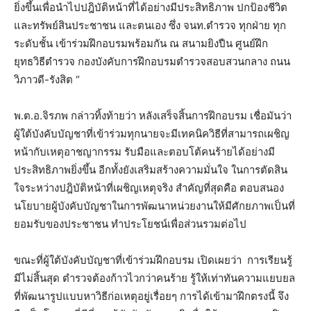
ยิ่งขึ้นเพื่อนำไปปฎิบัติหน้าที่ได้อย่างมีประสิทธิภาพ ปกป้องชีวิต
และทรัพย์สินประชาชน และตนเอง ซึ่ง จนท.ตำรวจ ทุกฝ่าย ทุก
ระดับชั้น เข้าร่วมฝึกอบรมพร้อมกัน ณ สนามยิงปืน ศูนย์ฝึก
ยุทธวิธีตำรวจ กองบังคับการฝึกอบรมตำรวจสอบสวนกลาง ถนน
วิภาวดี-รังสิต “
พ.ต.อ.จิรภพ กล่าวทิ้งท้ายว่า หลังเสร็จสิ้นการฝึกอบรม เชื่อมันว่า
ผู้ใต้บังคับบัญชาที่เข้าร่วมทุกนายจะมีเทคนิควิธีที่สามารถเผชิญ
หน้ากับเหตุอาชญากรรม รับมือและตอบโต้คนร้ายได้อย่างมี
ประสิทธิภาพยิ่งขึ้น อีกทั้งยังเสริมสร้างความมั่นใจ ในการตัดสิน
ใจระหว่างปฎิบัติหน้าที่เผชิญเหตุจริง สำคัญที่สุดคือ ตอบสนอง
นโยบายผู้บังคับบัญชาในการพัฒนาหน่วยงานให้มีศักยภาพเป็นที่
ยอมรับของประชาชน ทำประโยชน์เพื่อส่วนรวมต่อไป
ขณะที่ผู้ใต้บังคับบัญชาที่เข้าร่วมฝึกอบรม เปิดเผยว่า การเรียนรู้
มีไม่สิ้นสุด ตำรวจต้องก้าวไวกว่าคนร้าย รู้ให้เท่าทันความแยบยล
ที่พัฒนารูปแบบหาวิธีก่อเหตุอยู่เรื่อยๆ การได้เข้ามาฝึกตรงนี้ จึง