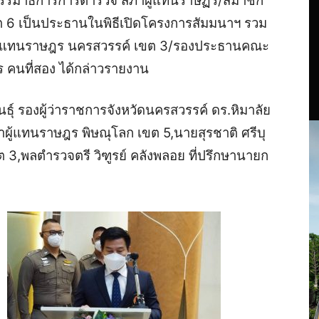
รรมาธิการการตำรวจ สภาผู้แทนราษฏร/สมาชิก
ต 6 เป็นประธานในพิธีเปิดโครงการสัมมนาฯ รวม
าผู้แทนราษฎร นครสวรรค์ เขต 3/รองประธานคณะ
คนที่สอง ได้กล่าวรายงาน
ันธุ์ รองผู้ว่าราชการจังหวัดนครสวรรค์ ดร.หิมาลัย
าผู้แทนราษฎร พิษณุโลก เขต 5,นายสุรชาติ ศรีบุ
 3,พลตำรวจตรี วิฑูรย์ คลังพลอย ที่ปรึกษานายก