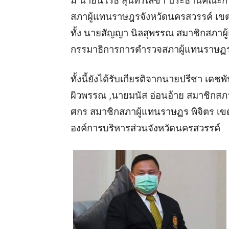
มี นายนิโรธ สุนทรเลขา ประธานคณะก
สภาผู้แทนราษฎรจังหวัด​นครสวรรค์ เข
ทั้ง นายสัญญา นิลสุพรรณ สมาชิกสภ
กรรมาธิการการตำรวจสภาผู้แทนราษฏร 
ทั้งนี้ยังได้รับเกียรติจากนายปรีชา เดชพ
ผิวพรรณ ,นายมนัส​ อ่อนอ้าย​ สมาชิกสภ
ศกร สมาชิกสภาผู้แทนราษฏร พิจิตร เขต
องค์การบริหารส่วนจังหวัดนครสวรรค์