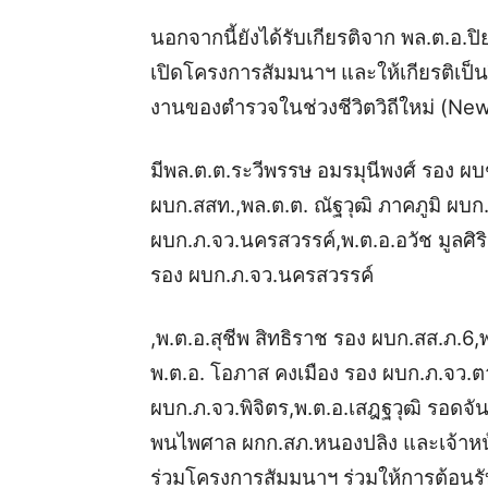
นอกจากนี้ยังได้รับเกียรติจาก พล.ต.อ.ปิ
เปิดโครงการสัมมนาฯ และให้เกียรติเป็น
งานของตำรวจในช่วงชีวิตวิถีใหม่ (Ne
มีพล.ต.ต.ระวีพรรษ อมรมุนีพงศ์ รอง ผบ
ผบก.สสท.,พล.ต.ต. ณัฐวุฒิ ภาคภูมิ ผบก.
ผบก.ภ.จว.นครสวรรค์,พ.ต.อ.อวัช มูลศิริ
รอง ผบก.ภ.จว.นครสวรรค์
,พ.ต.อ.สุชีพ สิทธิราช รอง ผบก.สส.ภ.6
พ.ต.อ. โอภาส คงเมือง รอง ผบก.ภ.จว.ตาก
ผบก.ภ.จว.พิจิตร,พ.ต.อ.เสฎฐวุฒิ รอดจัน
พนไพศาล ผกก.สภ.หนองปลิง และเจ้าหน้า
ร่วมโครงการสัมมนาฯ ร่วมให้การต้อนรับ