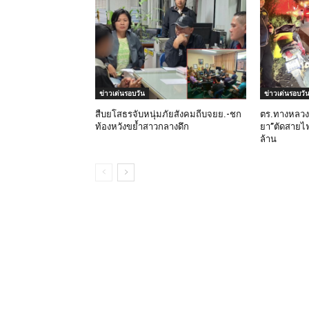
ข่าวเด่นรอบวัน
ข่าวเด่นรอบวั
สืบยโสธรจับหนุ่มภัยสังคมถีบจยย.-ชก
ตร.ทางหลวง
ท้องหวังขย้ำสาวกลางดึก
ยา”ตัดสายไฟก
ล้าน