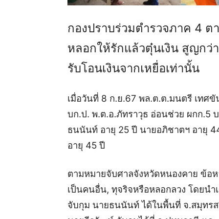
กองปราบร่วมตำรวจภาค 4 ต
หลอกให้รักแล้วตุ๋นเงิน สูญกว่
รับโอนเงินจากเหยื่อเท่านั้น
เมื่อวันที่ 8 ก.ย.67 พล.ต.ต.มนตรี เทศขัน
บก.ป. พ.ต.อ.ภัทราวุธ อ่อนช่วย ผกก.5 
ธนนันท์ อายุ 25 ปี นายอภิชาตฯ อายุ 4
อายุ 45 ปี
ตามหมายจับศาลจังหวัดหนองคาย ข้อห
เป็นคนอื่น, ทุจริจหรือหลอกลวง โดยนำเข
จับกุม นายธนนันท์ ได้ในพื้นที่
จ.สมุทรส