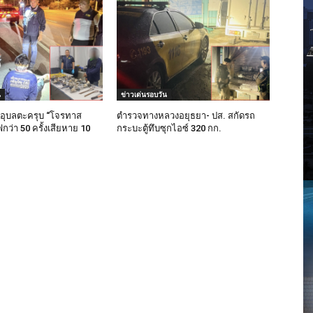
น
ข่าวเด่นรอบวัน
อุบลตะครุบ “โจรทาส
ตำรวจทางหลวงอยุธยา- ปส. สกัดรถ
ว่า 50 ครั้งเสียหาย 10
กระบะตู้ทึบซุกไอซ์ 320 กก.