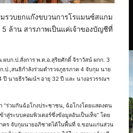
ามรวบยกแก๊งขบวนการโรแมนซ์สแกม
า 5 ล้าน สารภาพเป็นแค่เจ้าของบัญชีที่
 ผบก.ป.สั่งการ พ.ต.อ.สุริยศักดิ์ จิราวัสน์ ผกก. 3
บก.ป.,สนธิกำลังร่วมตำรวจภูธรภาค 4 จับกุม นาย
4 ปี นายธีรวัฒน์ฯ อายุ 32 ปี และ นางอรวรรณฯ
า “ร่วมกันฉ้อโกงประชาชน, ฉ้อโกงโดยแสดงตน
้าสู่ระบบคอมพิวเตอร์ซึ่งข้อมูลอันเป็นเท็จ” โดย
าคร จับกุมนายอภิชาตได้ในพื้นที่ จ.ขอนแก่น
ส่วน