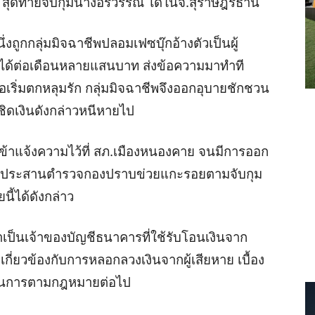
ละ สุดท้ายจับกุมนางอรวรรณ ได้ในจ.สุราษฎร์ธานี
่งถูกกลุ่มมิจฉาชีพปลอมเฟซบุ๊กอ้างตัวเป็นผู้
ายได้ต่อเดือนหลายแสนบาท ส่งข้อความมาทำที
หยื่อเริ่มตกหลุมรัก กลุ่มมิจฉาชีพจึงออกอุบายชักชวน
ชิดเงินดังกล่าวหนีหายไป
่องเข้าแจ้งความไว้ที่ สภ.เมืองหนองคาย จนมีการออก
 พร้อมประสานตำรวจกองปราบข่วยแกะรอยตามจับกุม
นี้ได้ดังกล่าว
าเป็นเจ้าของบัญชีธนาคารที่ใช้รับโอนเงินจาก
รือเกี่ยวข้องกับการหลอกลวงเงินจากผู้เสียหาย เบื้อง
เนินการตามกฎหมายต่อไป