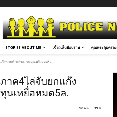
STORIES ABOUT ME
เขี้ยวเล็บมือปราบ
คุณพระคุ้มครอง 
ก๊งหลอกรักแล้วลวงลงทุนเหยื่อหมด5ล.
ภาค4ไล่จับยกแก๊ง
ทุนเหยื่อหมด5ล.
686
0