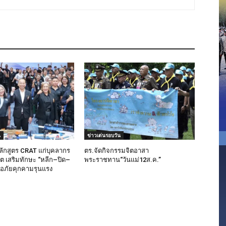
น
ข่าวเด่นรอบวัน
ลักสูตร CRAT แก่บุคลากร
ตร.จัดกิจกรรมจิตอาสา
็ต เสริมทักษะ “หลีก–ปิด–
พระราชทาน“วันแม่12ส.ค.”
มือภัยคุกคามรุนแรง