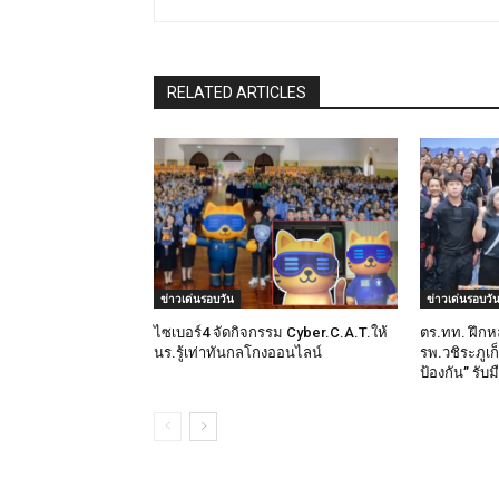
RELATED ARTICLES
ข่าวเด่นรอบวัน
ข่าวเด่นรอบวั
ไซเบอร์4 จัดกิจกรรม Cyber.C.A.T.ให้
ตร.ทท. ฝึกห
นร.รู้เท่าทันกลโกงออนไลน์
รพ.วชิระภูเก
ป้องกัน” รับ