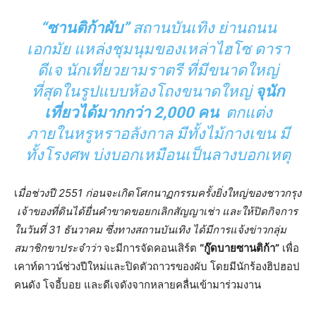
“ซานติก้าผับ”
สถานบันเทิง ย่านถนน
เอกมัย แหล่งชุมนุมของเหล่าไฮโซ ดารา
ดีเจ นักเที่ยวยามราตรี ที่มีขนาดใหญ่
ที่สุดในรูปแบบห้องโถงขนาดใหญ่
จุนัก
เที่ยวได้มากกว่า 2,000 คน
ตกแต่ง
ภายในหรูหราอลังกาล มีทั้งไม้กางเขน มี
ทั้งโรงศพ บ่งบอกเหมือนเป็นลางบอกเหตุ
เ
มื่อช่วงปี 2551 ก่อนจะเกิดโศกนาฏกรรมครั้งยิ่งใหญ่ของชาวกรุง
เจ้าของที่ดินได้ยื่นคำขาดขอยกเลิกสัญญาเช่า และให้ปิดกิจการ
ในวันที่ 31 ธันวาคม ซึ่งทางสถานบันเทิง ได้มีการแจ้งข่าวกลุ่ม
สมาชิกขาประจำว่า
จะมีการจัดคอนเสิร์ต
“กู๊ดบายซานติก้า”
เพื่อ
เคาท์ดาวน์ช่วงปีใหม่และปิดตัวถาวรของผับ โดยมีนักร้องฮิปฮอป
คนดัง โจอี้บอย และดีเจดังจากหลายคลื่นเข้ามาร่วมงาน