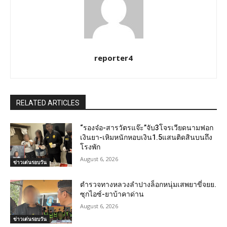
reporter4
RELATED ARTICLES
“รองจ๋อ-สารวัตรแจ๊ะ”จับ3โจรเวียดนามฟอก
เงินยา-เหิมหนักหอบเงิน1.5แสนติดสินบนถึง
โรงพัก
August 6, 2026
ข่าวเด่นรอบวัน
ตำรวจทางหลวงลำปางล็อกหนุ่มเสพยาขี่จยย.
ซุกไอซ์-ยาบ้าคาด่าน
August 6, 2026
ข่าวเด่นรอบวัน