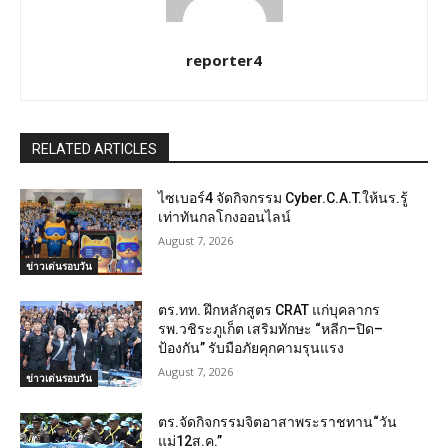
reporter4
RELATED ARTICLES
ไซเบอร์4 จัดกิจกรรม Cyber.C.A.T.ให้นร.รู้
เท่าทันกลโกงออนไลน์
August 7, 2026
ข่าวเด่นรอบวัน
ตร.ทท. ฝึกหลักสูตร CRAT แก่บุคลากร
รพ.วชิระภูเก็ต เสริมทักษะ “หลีก–ปิด–
ป้องกัน” รับมือภัยคุกคามรุนแรง
August 7, 2026
ข่าวเด่นรอบวัน
ตร.จัดกิจกรรมจิตอาสาพระราชทาน“วัน
แม่12ส.ค.”