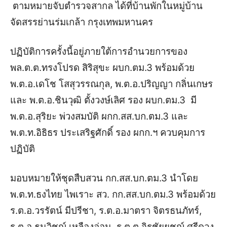
ตามหมายจับตำรวจสากล ได้ที่บ้านพักในหมู่บ้าน
จัดสรรย่านร่มเกล้า กรุงเทพมหานคร
ปฏิบัติการครั้งนี้อยู่ภายใต้การอำนวยการของ
พล.ต.ต.ทรงโปรด สิริสุขะ ผบก.ตม.3 พร้อมด้วย
พ.ต.อ.เดโช โสสุวรรณกุล, พ.ต.อ.ปริญญา กลิ่นเกษร
และ พ.ต.อ.ชินวุฒิ ตั้งวงษ์เลิศ รอง ผบก.ตม.3 มี
พ.ต.อ.สุริยะ พ่วงสมบัติ ผกก.สส.บก.ตม.3 และ
พ.ต.ท.อิธิธร ประเสริฐศักดิ์ รอง ผกก.ฯ ควบคุมการ
ปฏิบัติ
มอบหมายให้ชุดสืบสวน กก.สส.บก.ตม.3 นำโดย
พ.ต.ท.ธงไทย ไพเราะ สว. กก.สส.บก.ตม.3 พร้อมด้วย
ร.ต.อ.วรรัตน์ มีปรีชา, ร.ต.อ.มาตรา จิตรธนภัทร์,
ร.ต.อ.ธนวิชญ์ เหลืองอ่อน, ร.ต.ต.จิรชัยยชญ์ ศรีดวง