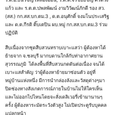
แก้ว และ ร.ต.ต.ปพลพัฒน์ งามวิวัฒน์ภักดี รอง สว.
(สส.) กก.สส.บก.ตม.3 , ด.ต.อนุศักดิ์ จงมโนประเสริฐ
และ ด.ต.กีรติ ติ๊บเตปิน ผบ.หมู่ กก.สส.บก.ตม.3 ร่วม
ปฏิบัติ
สืบเนื่องจากชุดสืบสวนทราบเบาะแสว่า ผู้ต้องหาได้
ย้ายจาก จ.ชลบุรี มากบดานใกล้กับท่าอากาศยาน
สุวรรณภูมิ ได้ลงพื้นที่สืบสวนกดดันต่อเนื่อง จนได้
เบาะแสสำคัญ ว่าผู้ต้องหาย้ายมาซ่อนตัว อยู่ที่
หมู่บ้านแห่งหนึ่ง มีการนำกล่องลังและวัสดุต่างๆมา
ปิดช่องทางสังเกตการณ์ภายในบ้านไม่ให้ใครเห็น
และไม่ออกไปไหนโดยจะสั่งเดลิเวอรี่เข้ามานานๆ
ครั้ง ผู้ต้องหาระมัดระวังตัวสูง ไม่เปิดประตูรับบุคคล
แปลกหน้า