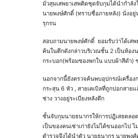
มั่วสุมเสพยาเสพติดชุดจับกุมได้นำกำลั
นายพงษ์ศักดิ์ (ทราบชื่อภายหลัง) นั่งอยู่ห
รุกรน
สอบถามนายพงษ์ศักดิ์ ยอมรับว่าได้เสพยาบ
ค้นในตึกดังกล่าวบริเวณชั้น 2 เป็นห้
กระบอก(พร้อมซองพกใน แบบผ้าสีดำ) ซุก
นอกจากนี้ยังตรวจค้นพบอุปกรณ์เครื่องก
กระสุน 6 หัว , สายเคเบิลที่ถูกปอกสายแ
ช่าง วางอยู่ระเบียงหลังตึก
ชั้นจับกุมนายธนากรให้การปฎิเสธตลอดข้
เป็นของคนเช่าเก่ายังไม่ได้ขนออกไป ไม่ม
ตำรวจจึงได้นำตัว นายธนากร นายพงศ์ศ