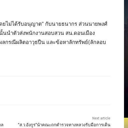
โดยไม่ได้รับอนุญาต” กับนายธนากร ส่วนนายพงศ์
กนั้นนำตัวส่งพนักงานสอบสวน สน.ดอนเมือง
กรณีผลิตอาวุธปืน และข้อหาลักทรัพย์(ลักลอบ
Next article
หล
”ส.ว.อังกูร“นำคณะถกตำรวจทางหลวงรับมือการเดิน