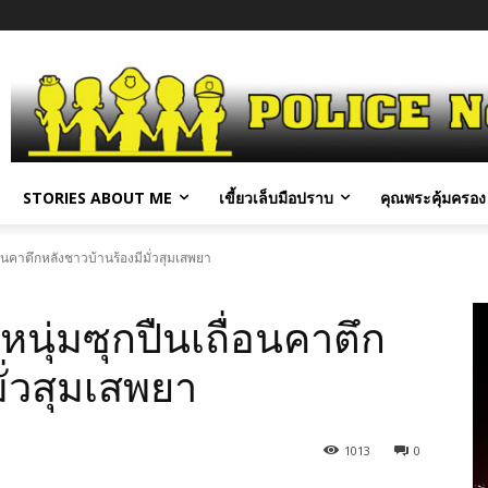
STORIES ABOUT ME
เขี้ยวเล็บมือปราบ
คุณพระคุ้มครอง 
อนคาตึกหลังชาวบ้านร้องมีมั่วสุมเสพยา
นุ่มซุกปืนเถื่อนคาตึก
ั่วสุมเสพยา
1013
0