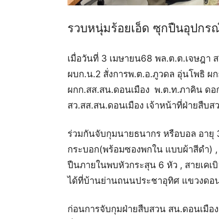
รวบหนุ่มร้อยเอ็ด ซุกปืนอุปก
เมื่อวันที่ 3 เมษายน68 พล.ต.ต.เจษฎา สวย
ผบก.น.2 สั่งการพ.ต.อ.ภูวดล อุ่นโพธิ
ผกก.สส.สน.ดอนเมือง พ.ต.ท.ภาคิน ดอกไ
สว.สส.สน.ดอนเมือง เจ้าหน้าที่ฝ่ายสืบ
ร่วมกันจับกุมนายธนากร หรือบอล อายุ 
กระบอก(พร้อมซองพกใน แบบผ้าสีดำ) , อุป
ปืนภายในพบหัวกระสุน 6 หัว , สายเคเบิ
ได้ที่บ้านย่านถนนประชาอุทิศ แขวงดอ
ก่อนการจับกุมฝ่ายสืบสวน สน.ดอนเมืองร