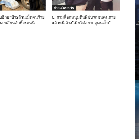
น
ข่าวเด่นรอบวัน
อีกยาบ้า2ล้านเม็ดคนร้าย
ป. ตามล็อกหนุ่มตีนผีขับรถชนคนตาย
อยเสียหลักทิ้งรถหนี
แล้วหนี อ้าง”เมียไม่อยากดูคนเจ็บ”