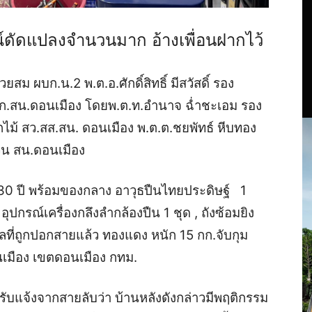
รณ์ดัดแปลงจำนวนมาก อ้างเพื่อนฝากไว้
สม ผบก.น.2 พ.ต.อ.ศักดิ์สิทธิ์ มีสวัสดิ์ รอง
 ผกก.สน.ดอนเมือง โดยพ.ต.ท.อำนาจ ฉ่ำชะเอม รอง
ม้ สว.สส.สน. ดอนเมือง พ.ต.ต.ชยพัทธ์ หีบทอง
สวน สน.ดอนเมือง
30 ปี พร้อมของกลาง อาวุธปืนไทยประดิษฐ์ 1
กรณ์เครื่องกลึงลำกล้องปืน 1 ชุด , ถังซ้อมยิง
ลที่ถูกปอกสายแล้ว ทองแดง หนัก 15 กก.จับกุม
นเมือง เขตดอนเมือง กทม.
ับแจ้งจากสายลับว่า บ้านหลังดังกล่าวมีพฤติกรรม