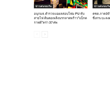
ข่าวเด่นรอบวัน
ข่าวเด่นรอบวั
อนุกมธ.ตำรวจแฉผลสอบโฟม PU ทับ
ตชด.ภาค3จับ
สายไฟ ต้นตอเพลิงนรกลาดพร้าว“แบ็กด
ซิ่งกระบะลงด
ราฟต์”คร่า 37 ศพ