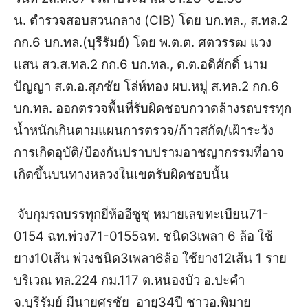
น.
ตำรวจสอบสวนกลาง (CIB) โดย บก.ทล., ส.ทล.2
กก.6 บก.ทล.(บุรีรัมย์) โดย พ.ต.ต. ศตวรรฒ แวง
แสน สว.ส.ทล.2 กก.6 บก.ทล., ด.ต.อดิศักดิ์ นาม
ปัญญา ส.ต.อ.สุภชัย โล่ห์ทอง ผบ.หมู่ ส.ทล.2 กก.6
บก.ทล.
ออกตรวจพื้นที่รับผิดชอบกวาดล้างรถบรรทุก
น้ำหนักเกิน
ตามแผนการตรวจ/ก้าวสกัด/เฝ้าระวัง
การเกิดอุบัติ/ป้องกันปราบปรามอาชญากรรมที่อาจ
เกิดขึ้นบนทางหลวงในเขตรับผิดชอบนั้น
จับกุมรถบรรทุกยี่ห้ออีซูซุ หมายเลขทะเบียน71-
0154 ฉท.พ่วง71-0155ฉท. ชนิด3เพลา 6 ล้อ ใช้
ยาง10เส้น พ่วงชนิด3เพลา6ล้อ ใช้ยาง12เส้น 1 ราย
บริเวณ
ทล.224 กม.117 ต.หนองบัว อ.ปะคำ
จ.บุรีรัมย์ มี
นายศรชัย อายุ34ปี ชาวอ.พิมาย