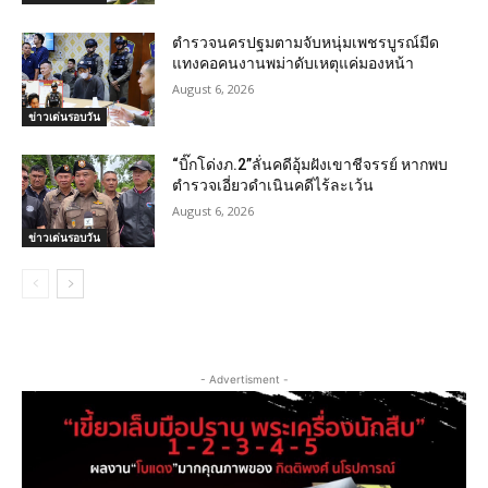
ตำรวจนครปฐมตามจับหนุ่มเพชรบูรณ์มีด
แทงคอคนงานพม่าดับเหตุแค่มองหน้า
August 6, 2026
ข่าวเด่นรอบวัน
“บิ๊กโด่งภ.2”ลั่นคดีอุ้มฝังเขาชีจรรย์ หากพบ
ตำรวจเอี่ยวดำเนินคดีไร้ละเว้น
August 6, 2026
ข่าวเด่นรอบวัน
- Advertisment -