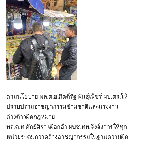
ตามนโยบาย พล.ต.อ.กิตติ์รัฐ พันธุ์เพ็ชร์ ผบ.ตร.ให้
ปราบปรามอาชญากรรมข้ามชาติและแรงงาน
ต่างด้าวผิดกฎหมาย
พล.ต.ท.ศักย์ศิรา เผือกอ่ำ ผบช.ทท.จึงสั่งการให้ทุก
หน่วยระดมกวาดล้างอาชญากรรมในฐานความผิด