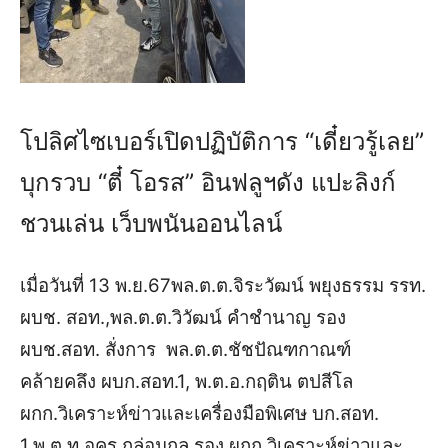
โปลิศไซเบอร์เปิดปฏิบัติการ “เดี๋ยวรู้เลย”
บุกรวบ “ตี๋ โอรส” อินฟลูฯดัง แปะลิงก์
ชวนเล่น เว็บพนันออนไลน์
เมื่อวันที่ 13 พ.ย.67พล.ต.ต.จิระวัฒน์ พยุงธรรม รรท.
ผบช. สอท.,พล.ต.ต.วิวัฒน์ คำชำนาญ รอง
ผบช.สอท. สั่งการ พล.ต.ต.ชัชปัณฑกาณฑ์
คล้ายคลึง ผบก.สอท.1, พ.ต.อ.กฤติน ตปสีโล
ผกก.วิเคราะห์ข่าวและเครื่องมือพิเศษ บก.สอท.
1,พ.ต.ท.อคร กล่อมกูล รอง ผกก.วิเคราะห์ข่าวและ