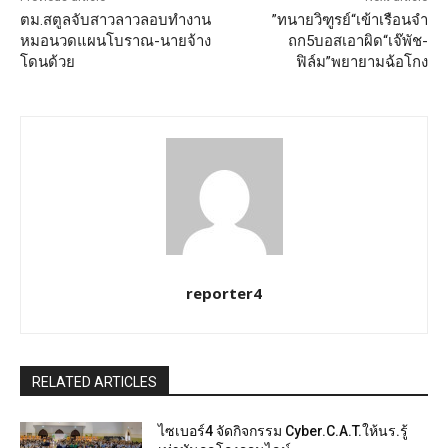
ตม.สตูลจับสาวลาวลอบทำงาน
”ทนายวิฑูรย์“เข้าเรือนจำ
หมอนวดแผนโบราณ-นายจ้าง
ถก5บอสเอาผิด“เจ๊พัช-
โดนด้วย
ฟิล์ม”พยายามฉ้อโกง
reporter4
RELATED ARTICLES
ไซเบอร์4 จัดกิจกรรม Cyber.C.A.T.ให้นร.รู้