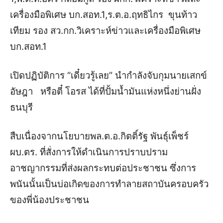
เครื่องมือพิเศษ บก.สอท.1,ร.ต.อ.ฤทธิไกร ขุนท้าว
เทียม รอง สว.กก.วิเคราะห์ข่าวและเครื่องมือพิเศษ
บก.สอท.1
เปิดปฏิบัติการ “เดี๋ยวรู้เลย” นำกำลังจับกุมนายเสกข์
อัษฎา หรือตี๋ โอรส ได้ที่ปั้มน้ำมันแห่งหนึ่งย่านฝั่ง
ธนบุรี
สืบเนื่องจากนโยบายพล.ต.อ.กิตติ์รัฐ พันธุ์เพ็ชร์
ผบ.ตร. ที่สั่งการให้ดำเนินการปราบปราม
อาชญากรรมที่ส่งผลกระทบต่อประชาชน ซึ่งการ
พนันนั้นเป็นบ่อเกิดของการทำลายสถาบันครอบครัว
ของพี่น้องประชาชน