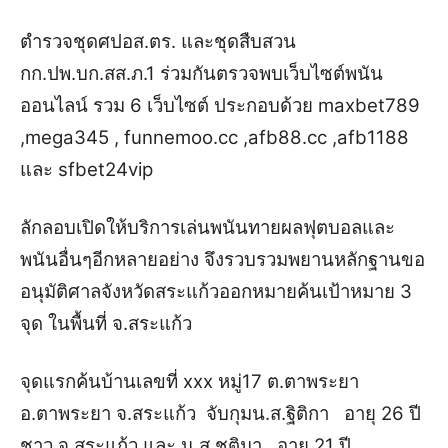
ตำรวจชุดศปอส.ตร. และชุดสืบสวน
กก.ปพ.บก.สส.ภ.1 ร่วมกันตรวจพบเว็บไซต์พนัน
ออนไลน์ รวม 6 เว็บไซต์ ประกอบด้วย maxbet789
,mega345 , funnemoo.cc ,afb88.cc ,afb1188
และ sfbet24vip
ลักลอบเปิดให้บริการเล่นพนันทายผลฟุตบอลและ
พนันอื่นๆอีกหลายอย่าง จึงรวบรวมพยานหลักฐานขอ
อนุมัติศาลจังหวัดสระแก้วออกหมายค้นเป้าหมาย 3
จุด ในพื้นที่ จ.สระแก้ว
จุดแรกค้นบ้านเลขที่ xxx หมู่17 ต.ตาพระยา
อ.ตาพระยา จ.สระแก้ว จับกุมน.ส.ฐิติกา อายุ 26 ปี
ชาว จ.สระแก้ว และ น.ส.ชุติมา อายุ 21 ปี