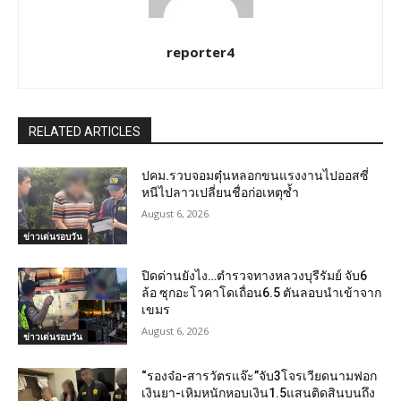
reporter4
RELATED ARTICLES
ปคม.รวบจอมตุ๋นหลอกขนแรงงานไปออสซี่
หนีไปลาวเปลี่ยนชื่อก่อเหตุซ้ำ
August 6, 2026
ข่าวเด่นรอบวัน
ปิดด่านยังไง…ตำรวจทางหลวงบุรีรัมย์ จับ6
ล้อ ซุกอะโวคาโดเถื่อน6.5 ตันลอบนำเข้าจาก
เขมร
August 6, 2026
ข่าวเด่นรอบวัน
“รองจ๋อ-สารวัตรแจ๊ะ”จับ3โจรเวียดนามฟอก
เงินยา-เหิมหนักหอบเงิน1.5แสนติดสินบนถึง