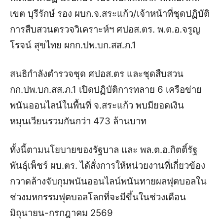
เขต บุรีรักษ์ รอง ผบก.จ.สระแก้ว/เจ้าหน้าที่ชุดปฏิบัติ
การสืบสวนตรวจวิเคราะห์ฯ ศปอส.ตร. พ.ต.อ.จรูญ
โรจน์ สุขไทย ผกก.ปพ.บก.สส.ภ.1
สนธิกำลังตำรวจชุด ศปอส.ตร และชุดสืบสวน
กก.ปพ.บก.สส.ภ.1 เปิดปฏิบัติการทลาย 6 เครือข่าย
พนันออนไลน์ในพื้นที่ จ.สระแก้ว พบมียอดเงิน
หมุนเวียนรวมกันกว่า 473 ล้านบาท
ทั้งนี้ตามนโยบายของรัฐบาล และ พล.ต.อ.กิตติ์รัฐ
พันธุ์เพ็ชร์ ผบ.ตร. ได้สั่งการให้หน่วยงานที่เกี่ยวข้อง
กวาดล้างจับกุมพนันออนไลน์พนันทายผลฟุตบอล
ใน
ช่วงมหกรรมฟุตบอลโลกที่จะมีขึ้นในช่วงเดือน
มิถุนายน-กรกฎาคม 2569