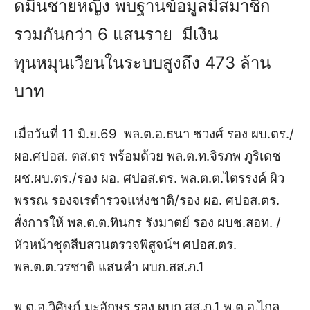
ดมินชายหญิง พบฐานข้อมูลมีสมาชิก
รวมกันกว่า 6 แสนราย มีเงิน
ทุนหมุนเวียนในระบบสูงถึง 473 ล้าน
บาท
เมื่อวันที่ 11 มิ.ย.69 พล.ต.อ.ธนา ชวงศ์ รอง ผบ.ตร./
ผอ.ศปอส. ตส.ตร พร้อมด้วย พล.ต.ท.จิรภพ ภูริเดช
ผช.ผบ.ตร./รอง ผอ. ศปอส.ตร. พล.ต.ต.ไตรรงค์ ผิว
พรรณ รองจเรตำรวจแห่งชาติ/รอง ผอ. ศปอส.ตร.
สั่งการให้ พล.ต.ต.ทินกร รังมาตย์ รอง ผบช.สอท. /
หัวหน้าชุดสืบสวนตรวจพิสูจน์ฯ ศปอส.ตร.
พล.ต.ต.วรชาติ แสนคำ ผบก.สส.ภ.1
พ.ต.อ.วิศิษฏ์ มะอักษร รอง ผบก.สส.ภ.1 พ.ต.อ.ไกล