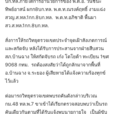
บก.ทล.ภายใต้การอำนวยการของ พ.ต.อ. วันชนะ
ทิพย์อาสน์ ผกก8บก.ทล. พ.ต.ท.ณรงค์ฤทธิ์ งามแฉ่ง
สวญ.ส.ทล.1กก.8บก.ทล. พ.ต.ท.อภิชาติ พื้นผา
สว.ส.ทล.1กก.8บก.ทล.
สั่งการให้รถวิทยุตรวจเขตประจำจุดเฝ้าสังเกตการณ์
และสกัดจับ หลังได้รับการประสานจากฝ่ายสืบสวน
สภ.บ้านฉาง ให้สกัดจับรถ เก๋ง โตโยต้า ทะเบียน 1ขศ
9068 กทม. รถต้องสงสัยว่าได้ถูกลักมาจากพื้นที่
อ.บ้านฉาง จ.ระยอง ผู้เสียหายได้เเจ้งความร้องทุกข์
ไว้แล้ว
ต่อมารถวิทยุตรวจเขตพบรถคันดังกล่าวบริเวณ
กม.48 ทล.พ.7 ขาเข้าได้เรียกตรวจสอบพบว่าเป็นรถ
คันเดียวกันตามที่ได้รับแจ้งพบนายกายใจ เป็นผู้ขับ