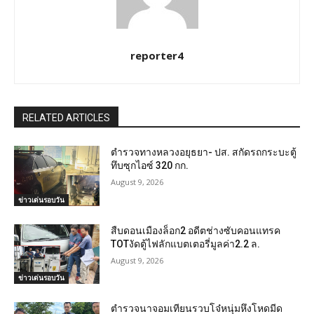
reporter4
RELATED ARTICLES
ตำรวจทางหลวงอยุธยา- ปส. สกัดรถกระบะตู้
ทึบซุกไอซ์ 320 กก.
August 9, 2026
ข่าวเด่นรอบวัน
สืบดอนเมืองล็อก2 อดีตช่างซับคอนแทรค
TOTงัดตู้ไฟลักแบตเตอรี่มูลค่า2.2 ล.
August 9, 2026
ข่าวเด่นรอบวัน
ตำรวจนาจอมเทียนรวบโจ๋หนุ่มหึงโหดมีด