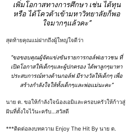
เพิ่มโอกาสทา
ง
การศึกษา
เช่น
ได้ทุน
หรือ ได้
โควต้าเข้ามหาวิทยาลัย
ก็พอ
ใจมากๆแล้วคะ
”
สุดท้ายคุณแม่
ฝากถึงผู้ใหญ่ใจดี
ว่า
“
ขอขอบคุณผู้จัดแข่งขันรายการกอล์ฟเยาวชน ที่
เปิดโอกาสให้เด็กๆและผู้ปกครอง ได้พาลูกๆมาหา
ประสบการณ์ทางด้านกอล์ฟ มีรางวัลให้เด็กๆ เพื่อ
สร้างกำลังใจให้ทั้งเด็กๆและพ่อแม่นะคะ
”
นาย ต. ขอให้กำลังใจน้องเอมิและครอบครัวให้ก้าวสู่
ฝันที่ตั้งใจไว้นะครับ…
สวัสดี
***ติดต่อลงบทความ
Enjoy The Hit By
นาย ต.