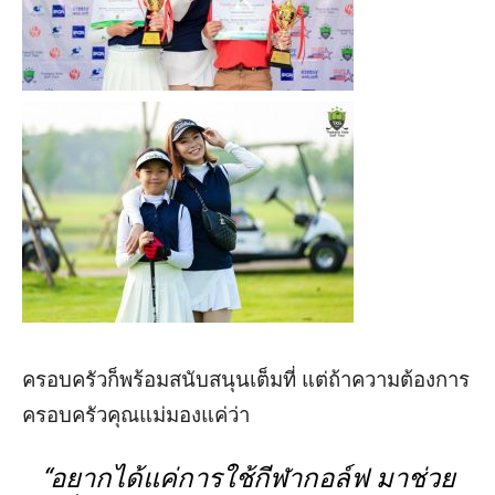
ครอบครัวก็พร้อมสนับสนุนเต็มที่
แต่ถ้าความต้องการ
ครอบครัวคุณแ
ม่
มอง
แค่
ว่า
“
อยากได้แค่
การใช้กีฬ
า
กอล์ฟ
มา
ช่วย