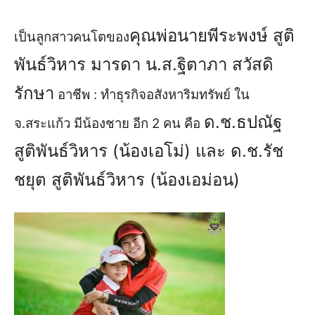
คุณพ่อ
นายพีระพงษ์ สูติ
เป็นลูกสาวคนโตของ
พันธ์วิหาร มารดา น.ส.ฐิตาภา สวัสดิ
รักษา
อาชีพ : ทำธุรกิจอสังหาริมทรัพย์ ใน
ด.ช.ธปณัฐ
จ.สระแก้ว
มีน้องชาย อีก 2 คน คือ
สูติพันธ์วิหาร (น้องเอโม่)
และ
ด.ช.รัช
ชยุต สูติพันธ์วิหาร (น้องเอม่อน)