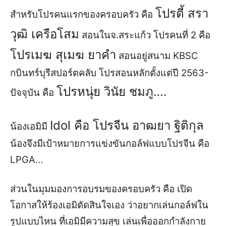
โปรตี้ สรา
สำหรับ
โปรคนแรก
ของครอบครัว
คือ
วุฒิ เครือโสม
สอนในจ.สระแก้ว
โปรคนที่
2
คือ
โปรเมฆ สุเมฆ ยาคำ
สอนอยู่สนาม
KBSC
กบินทร์บุรีสปอร์ตคลับ
โปรสอนหลักตั้งแต่ปี
2563-
โปรหนุ่ย วินัย ชมภู
….
ปัจจุบัน คือ
Idol
คือ
โปรจีน อาฒยา ฐิติกุล
น้องเอมิมี
น้องจึงมีเป้าหมายการแข่งขันกอล์ฟแบบโปรจีน คือ
LPGA
…
ส่วน
ในมุมมอง
การอบรมของครอบครัว คือ
เปิด
โอกาสให้
ร้องเอมิ
ตัดสินใจเอง ว่าอยากเล่นกอล์ฟใน
รูปแบบไหน ที่เอมิมีความสุข เล่นเพื่อออกกำลังกาย