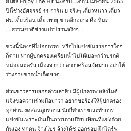
สไตล์
Enjoy The Hit
นะครับ…เดือน เมษายน 2565
ปีนี้ช่าง
อัศจรรย์ รร การัน ย
จริงๆ เดี๋ยวหนาว เดี๋ยว
ฝน เดี๋ย
วร้อน เดี๋ยวพายุ ขาดอีกอย่าง คือ หิมะ
….ธรรมชาติช่างแปรปรวนจริงๆ…
ช่วงนี้น้อง
ๆ
ที่ไปออกรอบ หรือไปแข่งขันรายการใดๆ
ก็ตาม ฝากผู้ปกครองเตรียมน้ำไปให้เยอะกว่าปรกติ
หน่อยนะครับ เนื่องจากว่า อากาศร้อนจัดมาก อย่าให้
ร่างกายขาดน้ำเด็ดขาด…
ส่วนข่าวสารบอกกล่าวเล่าสิบ
มีผู้ปกครองหลังไมค์
แจ้งขอความร่วมมือมาว่า อยาก
ขอร้องให้ผู้ปกครอง
ทุกท่าน งดสอนลูกหลาน นักกีฬาเราขณะทำการ
แข่งขัน
เพราะมันเป็นการเอาเปรียบเพื่อนที่แข่งด้วย
กันเอง ทุกคน จ้างโปร จ้างโค้ช ออกรอบ ฝึกไดร์ฟ