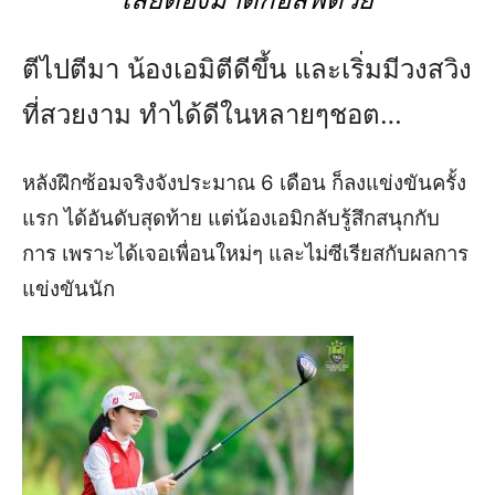
เลย
ต้องมาตีกอล์ฟด้วย
ตีไปตีมา น้องเอมิตีดี
ขึ้น และเริ่มมี
วง
สวิง
ที่
สวย
งาม
ทำได้ดีใน
หลายๆชอต…
หลัง
ฝึกซ้อมจริงจังประมาณ 6 เดือน
ก็ลงแข่งขัน
ครั้ง
แรก ได้อันดับสุดท้าย
แต่
น้อง
เอมิกลับ
รู้สึกสนุกกับ
การ
เพราะ
ได้เจอเพื่อนใหม่ๆ
และไม่ซีเรียสกับผลการ
แข่งขันนัก