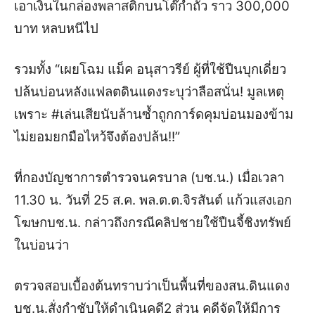
เอาเงินในกล่องพลาสติกบนโต๊กำถั่ว
ราว
300,000
บาท
หลบหนีไป
รวมทั้ง
“
เผยโฉม
แม็ค
อนุสาวรีย์
ผู้ที่ใช้ปืนบุกเดี่ยว
ปล้นบ่อนหลังแฟลตดินแดง
ระบุว่าลือสนั่น
!
มูลเหตุ
เพราะ
#
เล่นเสียนับล้านซ้ำถูกการ์ดคุมบ่อนมองข้าม
ไม่ยอมยกมือไหว้จึงต้องปล้น
!!”
ที่กองบัญชาการตำรวจนครบาล
(
บช
.
น
.)
เมื่อเวลา
11.30
น
.
วันที่
25
ส
.
ค
.
พล
.
ต
.
ต
.
จิรสันต์
แก้วแสงเอก
โฆษกบช
.
น
.
กล่าวถึงกรณีคลิปชายใช้ปืนจี้ชิงทรัพย์
ในบ่อนว่า
ตรวจสอบเบื้องต้นทราบว่าเป็นพื้นที่ของสน
.
ดินแดง
บช
.
น
.
สั่งกำชับให้ดำเนินคดี
2
ส่วน
คดีจัดให้มีการ