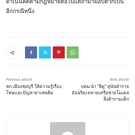
ดำเนินคดีตามกฎหมายต่อไปแต่ถ้ามามอบตัวก็เป็น
อีกกรณีหนึ่ง
Previous article
Next article
สภ.เมืองชลบุรี ให้ความรู้เรื่อง
ปคม.นำ “ฮิดู“ สุนัขตำรวจ
โทษและปัญหายาเสพติด
อัจฉริยะทลายเครือข่ายโมเดล
ลิ่งค้ากามเด็ก