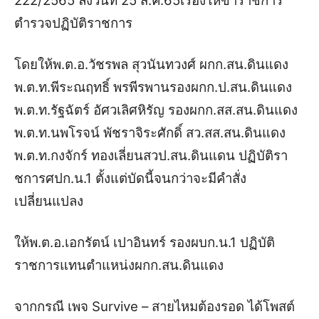
222/2565
ลงวันที่
25
ส
.
ค
.65
เรื่องให้ข้าราชการ
ตำรวจปฏิบัติราชการ
โดยให้พ
.
ต
.
อ
.
วัชรพล
สุวนันทวงศ์
ผกก
.
สน
.
ดินแดง
พ
.
ต
.
ท
.
พีระณฤทธิ์
พรพีรพาน
รองผกก
.
ป
.
สน
.
ดินแดง
พ
.
ต
.
ท
.
รัฐฉัตร์
อัศวเลิศหิรัญ
รองผกก
.
สส
.
สน
.
ดินแดง
พ
.
ต
.
ท
.
นพโรจน์
พัชราจิระศักดิ์
สว
.
สส
.
สน
.
ดินแดง
พ
.
ต
.
ท
.
กงจักร์
ทองเลี่ยน
สวป
.
สน
.
ดินแดน
ปฏิบัติรา
ชการศปก
.
น
.1
ตั้งแต่บัดนี้จนกว่าจะมีคำสั่ง
เปลี่ยนแปลง
ให้พ
.
ต
.
อ
.
เอกรัตน์
เปาอินทร์
รองผบก
.
น
.1
ปฏิบัติ
ราชการแทนตำแหน่งผกก
.
สน
.
ดินแดง
จากกรณี
เพจ
Survive –
สายไหมต้องรอด
ได้โพสต์