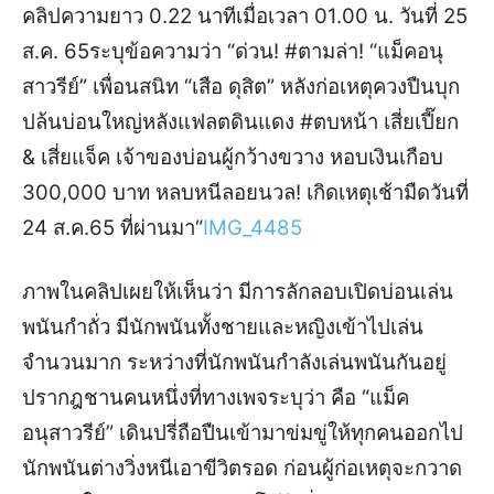
คลิปความยาว
0.22
นาที
เมื่อเวลา
01.00
น
.
วันที่
25
ส
.
ค
. 65
ระบุข้อความว่า
“
ด่วน
! #
ตามล่า
! “
แม็ค
อนุ
สาวรีย์
”
เพื่อนสนิท
“
เสือ
ดุสิต
”
หลังก่อเหตุควงปืนบุก
ปล้นบ่อนใหญ่หลังแฟลตดินแดง
#
ตบหน้า
เสี่ยเปี๊ยก
&
เสี่ยแจ็ค
เจ้าของบ่อนผู้กว้างขวาง
หอบเงินเกือบ
300,000
บาท
หลบหนีลอยนวล
!
เกิดเหตุเช้ามืดวันที่
24
ส
.
ค
.65
ที่ผ่านมา
“
IMG_4485
ภาพในคลิปเผยให้เห็นว่า
มีการลักลอบเปิดบ่อนเล่น
พนันกำถั่ว
มีนักพนันทั้งชายและหญิงเข้าไปเล่น
จำนวนมาก
ระหว่างที่นักพนันกำลังเล่นพนันกันอยู่
ปรากฎชานคนหนึ่งที่ทางเพจระบุว่า
คือ
“
แม็ค
อนุสาวรีย์
”
เดินปรี่ถือปืนเข้ามาข่มขู่ให้ทุกคนออกไป
นักพนันต่างวิ่งหนีเอาขีวิตรอด
ก่อนผู้ก่อเหตุจะกวาด