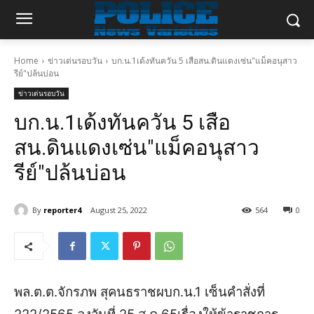
Home
ข่าวเด่นรอบวัน
บก.น.1เด้งทันควัน 5 เสือสน.ดินแดงเซ่น"แม็คอนุสาว
รีย์"ปล้นบ่อน
ข่าวเด่นรอบวัน
บก.น.1เด้งทันควัน 5 เสือ
สน.ดินแดงเซ่น"แม็คอนุสาว
รีย์"ปล้นบ่อน
By
reporter4
August 25, 2022
564
0
พล
.
ต
.
ต
.
จักรภพ
สุคนธราช
ผบก
.
น
.1
เซ็นคำสั่งที่