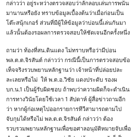
กล่าวว่า
อยู่ระหว่างตรวจสอบว่าลักลอบเล่นการพนัน
มานานหรือยัง
ทราบข้อมูลเบื้องต้นว่าเมื่อก่อนเป็น
โต๊ะสนุ้กเกอร์
ส่วนที่มีผู้ให้ข้อมูลว่าบ่อนนี้เล่นกันมา
แล้วนั้นต้องรอผลการตรวจสอบให้ชัดเจนอีกครั้งหนึ่ง
ถามว่า
ท้องที่สน
.
ดินแดง
ไม่ทราบหรือว่ามีบ่อน
พล
.
ต
.
ต
.
จิรสันต์
กล่าวว่า
กรณีนี้เป็นการตรวจสอบข้อ
เท็จจริงรวบพยานหลักฐานว่า
เจ้าหน้าที่ปล่อยปละ
ละเลยหรือไม่
ให้
พ
.
ต
.
อ
.
วิชัย
แดงประดับ
รองผ
บก
.
น
.1
เป็นผู้รับผิดชอบ
ถ้าพบว่าความผิดก็จะดำเนิน
การทางวินัยโดยใช้เวลา
1
สัปดาห์
ผู้สื่อข่าว
ถามอีก
ว่า
หากผู้ก่อเหตุไปออกรายการทีวีสามารถตามไป
จับกุมได้หรือไม่
พล
.
ต
.
ต
.
จิรสันต์
กล่าวว่า
ต้อง
รวบรวมพยานหลักฐานเพื่อขอศาลอนุมัติหมายจับเพื่อ