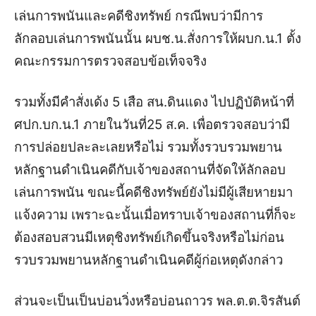
เล่นการพนันและคดีชิงทรัพย์
กรณีพบว่ามีการ
ลักลอบเล่นการพนันนั้น
ผบช
.
น
.
สั่งการให้ผบก
.
น
.1
ตั้ง
คณะกรรมการตรวจสอบข้อเท็จจริง
รวมทั้งมีคำสั่งเด้ง
5
เสือ
สน
.
ดินแดง
ไปปฏิบัติหน้าที่
ศปก
.
บก
.
น
.1
ภายในวันที่
25
ส
.
ค
.
เพื่อตรวจสอบว่ามี
การปล่อยปละละเลยหรือไม่
รวมทั้งรวบรวมพยาน
หลักฐานดำเนินคดีกับเจ้าของสถานที่จัดให้ลักลอบ
เล่นการพนัน
ขณะนี้คดีชิงทรัพย์ยังไม่มีผู้เสียหายมา
แจ้งความ
เพราะฉะนั้นเมื่อทราบเจ้าของสถานที่ก็จะ
ต้องสอบสวนมีเหตุชิงทรัพย์เกิดขึ้นจริงหรือไม่ก่อน
รวบรวมพยานหลักฐานดำเนินคดีผู้ก่อเหตุดังกล่าว
ส่วนจะเป็นเป็นบ่อนวิ่งหรือบ่อนถาวร
พล
.
ต
.
ต
.
จิรสันต์