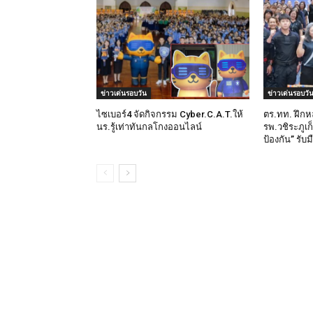
ข่าวเด่นรอบวัน
ข่าวเด่นรอบวั
ไซเบอร์4 จัดกิจกรรม Cyber.C.A.T.ให้
ตร.ทท. ฝึกห
นร.รู้เท่าทันกลโกงออนไลน์
รพ.วชิระภูเก
ป้องกัน” รับ