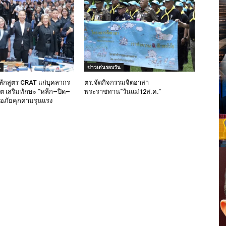
น
ข่าวเด่นรอบวัน
ลักสูตร CRAT แก่บุคลากร
ตร.จัดกิจกรรมจิตอาสา
็ต เสริมทักษะ “หลีก–ปิด–
พระราชทาน“วันแม่12ส.ค.”
มือภัยคุกคามรุนแรง