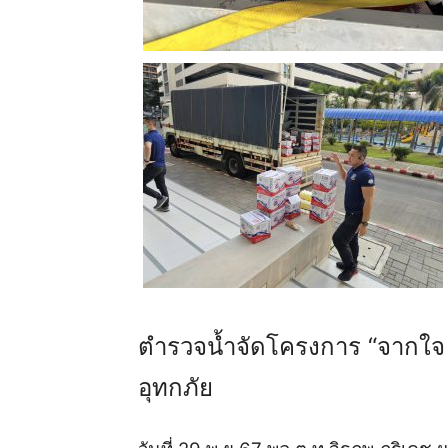
ตำรวจน้ำจัดโครงการ “จากใจ สู
อุทกภัย