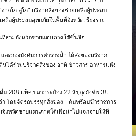
 ผบช.ก.
พ.ต.อ.พรศักดิ์ เลารุจิราลัย รองผบก.ป.
ากใจ สู่ใจ” บริจาคสิ่งของช่วยเหลือผู้ประสบ
เหลือผู้ประสบอุทกภัยในพื้นที่จังหวัดเชียงราย
พื้นที่สามจังหวัดชายแดนภาคใต้ขึ้นอีก
ะกองบังคับการตำรวจน้ำ ได้ส่งของบริจาค
องต้นได้ร่วมบริจาคสิ่งของ อาทิ ข้าวสาร อาหารแห้ง
ำดื่ม 208 แพ็ค,ปลากระป๋อง 22 ลัง,ถุงยังชีพ 38
1 ลำ โดยจัดรถบรรทุกสิ่งของ 1 คันพร้อมข้าราชการ
มจังหวัดชายแดนภาคใต้เพื่อนำไปแจกจ่ายให้พี่