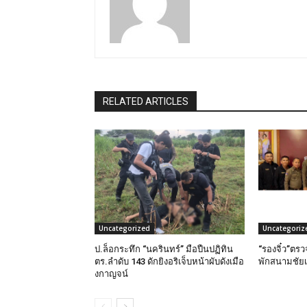
RELATED ARTICLES
Uncategorized
Uncategoriz
ป.ล็อกระทึก “นครินทร์” มือปืนปฏิทิน
“รองจิ๋ว”ตร
ตร.ลำดับ 143 ดักยิงอริเจ็บหน้าผับดังเมือ
พักสนามชัย
งกาญจน์