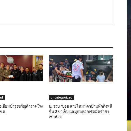
ed
Uncategorized
วจเยี่ยมบำรุงขวัญตำรวจโรง
ป. รวบ “บอย สายไหม” คาบ้านพักดิ่งหนี
เขต
ชั้น 2 ขาเจ็บ แฉมุกหลอกเชิดมัดจำค่า
เช่าห้อง