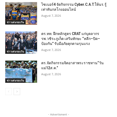
ไซเบอร์4 จัดกิจกรรม Cyber.C.A.T.ให้นร.รู้
เท่าทันกลโกงออนไลน์
August 7, 2026
ข่าวเด่นรอบวัน
ตร.ทท. ฝึกหลักสูตร CRAT แก่บุคลากร
รพ.วชิระภูเก็ต เสริมทักษะ “หลีก–ปิด–
ป้องกัน” รับมือภัยคุกคามรุนแรง
August 7, 2026
ข่าวเด่นรอบวัน
ตร.จัดกิจกรรมจิตอาสาพระราชทาน“วัน
แม่12ส.ค.”
August 7, 2026
ข่าวเด่นรอบวัน
- Advertisment -