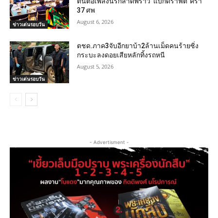
ต้นตอเพลิงนรกลาดพร้าว“แบ็กดราฟต์”คร่า
37 ศพ
August 6, 2026
ข่าวเด่นรอบวัน
ตชด.ภาค3จับอีกยาบ้า2ล้านเม็ดคนร้ายซิ่ง
กระบะลงดอยเสียหลักทิ้งรถหนี
August 5, 2026
ข่าวเด่นรอบวัน
- Advertisment -