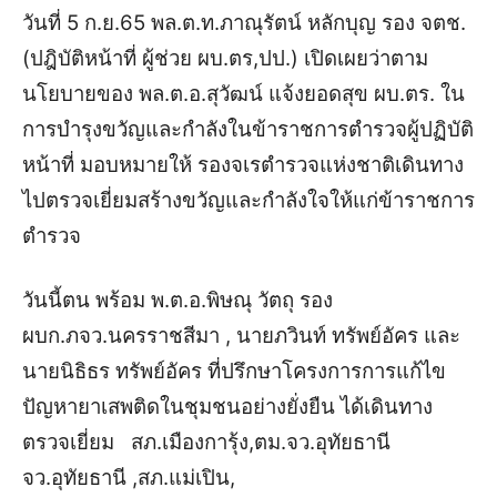
วันที่ 5 ก.ย.65
พล.ต.ท.ภาณุรัตน์ หลักบุญ รอง จตช.
(ปฎิบัติหน้าที่ ผู้ช่วย ผบ.ตร,ปป.) เปิดเผยว่าตาม
นโยบายของ พล.ต.อ.สุวัฒน์ แจ้งยอดสุข ผบ.ตร. ใน
การบำรุงขวัญและกำลังในข้าราชการตำรวจผู้ปฏิบัติ
หน้าที่ มอบหมายให้ รองจเรตำรวจแห่งชาติเดินทาง
ไปตรวจเยี่ยมสร้างขวัญและกำลังใจให้แก่ข้าราชการ
ตำรวจ
วันนี้ตน พร้อม พ.ต.อ.พิษณุ วัตถุ รอง
ผบก.ภจว.นครราชสีมา , นายภวินท์ ทรัพย์อัคร และ
นายนิธิธร ทรัพย์อัคร ที่ปรึกษาโครงการการแก้ไข
ปัญหายาเสพติดในชุมชนอย่างยั่งยืน ได้เดินทาง
ตรวจเยี่ยม สภ.เมืองการุ้ง,ตม.จว.อุทัยธานี
จว.อุทัยธานี ,สภ.แม่เปิน,