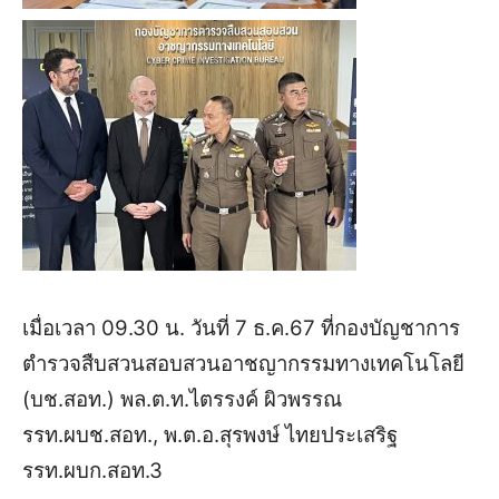
เมื่อเวลา 09.30 น. วันที่ 7 ธ.ค.67 ที่กองบัญชาการ
ตำรวจสืบสวนสอบสวนอาชญากรรมทางเทคโนโลยี
(บช.สอท.) พล.ต.ท.ไตรรงค์ ผิวพรรณ
รรท.ผบช.สอท., พ.ต.อ.สุรพงษ์ ไทยประเสริฐ
รรท.ผบก.สอท.3