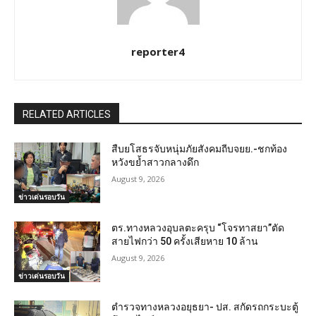
reporter4
RELATED ARTICLES
สืบยโสธรจับหนุ่มภัยสังคมถีบจยย.-ชกท้อง
หวังขย้ำสาวกลางดึก
August 9, 2026
ข่าวเด่นรอบวัน
ตร.ทางหลวงอุบลตะครุบ “โจรทาสยา”ตัด
สายไฟกว่า 50 ครั้งเสียหาย 10 ล้าน
August 9, 2026
ข่าวเด่นรอบวัน
ตำรวจทางหลวงอยุธยา- ปส. สกัดรถกระบะตู้