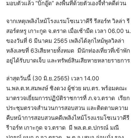
มอบตัวแล้ว “บิ๊กอู๊ด” ลงพื้นที่ด้วยตัวเองจี้ทำคดีด่วน
จากเหตุเพลิงไหม้โรงแรมโซเนวาคีรี รีสอร์ท วิลล่า รี
สอร์ตหรู เกาะกูด จ.ตราด เมื่อเช้ามืด เวลา 06.00 น.
ของวันที่ 6 มีนาคม 2565 เพลิงได้ลุกไหม้พูลวิลล่า
หลังเลขที่ 63เสียหายทั้งหมด มีนักท่องเที่ยวที่เข้าพัก
อยู่ได้รับบาดเจ็บ และทรัพย์สินเสียหายหลายรายการ
ล่าสุดวันนี้ (30 มิ.ย.2565) เวลา 14.00
น.
พล.ต.ท.สมพงษ์ ชิงดวง ผู้ช่วย ผบ.ตร. พร้อมคณะ
มาตรวจเยี่ยมการปฏิบัติราชการที่ ภ.จว.ตราด เรียก
ประชุมตรวจสำนวนการสอบสวน และติดตามความ
คืบหน้าการสอบสวนคดีเพลิงไหม้โรงแรมโซเนวาคีรี
รีาอร์ท เกาะกูด จว.ตราด มี พล.ต.ต.ปกรณ์ มณี
ปกรณ์ ผบก.ภ.จว.ตราด , พ.ต.อ.เสมอ อ่อนมั่ง รอง