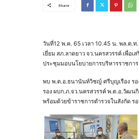
Share
วันที่
12
พ
.
ค
. 65
เวลา
10.45
น
.
พล
.
ต
.
ท
.
เยี่ยม
สภ
.
ลาดยาว
จว
.
นครสวรรค์
เพื่อเ
ประชุมมอบนโยบายการบริหารราชการ
พบ
พ
.
ต
.
อ
.
ธนานันท์วิชญ์
ศรีบุญเรือง
รอ
รอง
ผบก
.
ภ
.
จว
.
นครสวรรค์
พ
.
ต
.
อ
.
วัฒนก
พร้อมด้วยข้าราชการตำรวจในสังกัด
รอ