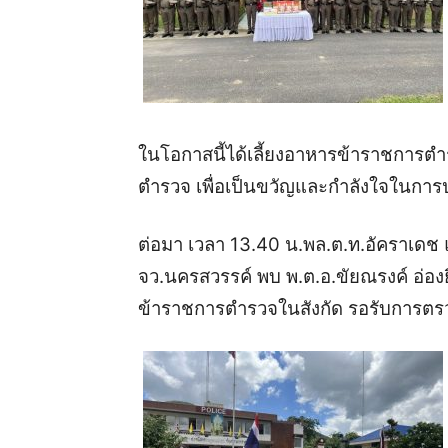
ในโอกาสนี้ได้เลี้ยงอาหารข้าราชการต
ตำรวจ
เพื่อเป็นขวัญและกำลังใจในการปฏ
ต่อมา
เวลา
13.40
น
.
พล
.
ต
.
ท
.
อัคราเดช
จว
.
นครสวรรค์
พบ
พ
.
ต
.
อ
.
ขัยณรงค์
อ่องย
ข้าราชการตำรวจในสังกัด
รอรับการตรว