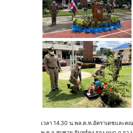
เวลา
14.30
น
.
พล
.
ต
.
ท
.
อัคราเดชและคณะ
พ
.
ต
.
อ
.
สมชาย
จันทร์คง
รอง
ผบก
.
ภ
.
จว
.