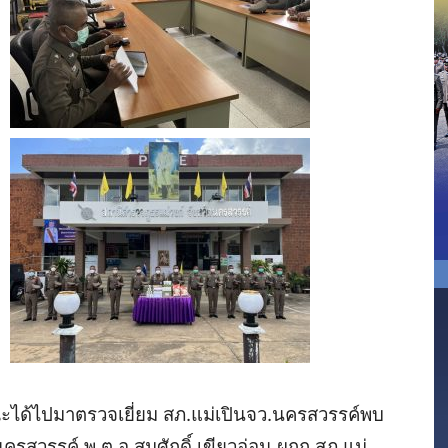
ได้ไปมาตรวจเยี่ยม
สภ
.
แม่เปิน
จว
.
นครสวรรค์พบ
นครสวรรค์
พ
.
ต
.
อ
.
สมศักดิ์
เขียวอ่อน
ผกก
.
สภ
.
แม่