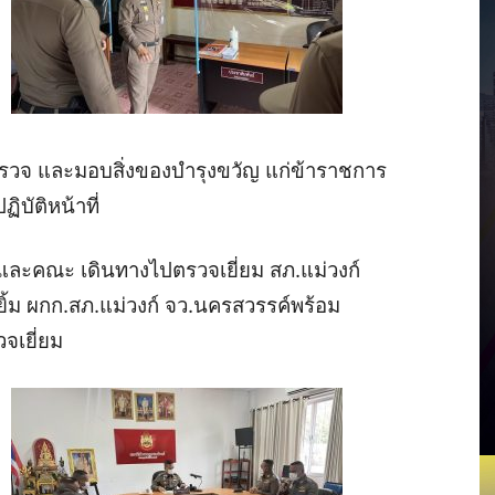
ำรวจ
และมอบสิ่งของบำรุงขวัญ
แก่ข้าราชการ
ิบัติหน้าที่
และคณะ
เดินทางไปตรวจเยี่ยม
สภ
.
แม่วงก์
ิ้ม
ผกก
.
สภ
.
แม่วงก์
จว
.
นครสวรรค์พร้อม
จเยี่ยม