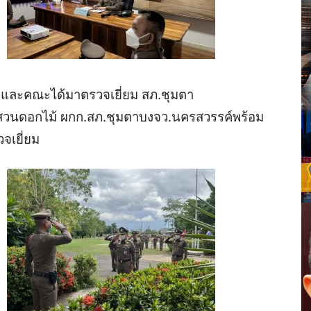
และคณะได้มาตรวจเยี่ยม
สภ
.
ชุมตา
สวนดอกไม้
ผกก
.
สภ
.
ชุมตาบง
จว
.
นครสวรรค์พร้อม
จเยี่ยม