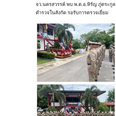
จว
.
นครสวรรค์
พบ
พ
.
ต
.
อ
.
หิรัญ
ภู่ตระกูล
ตำรวจในสังกัด
รอรับการตรวจเยี่ยม