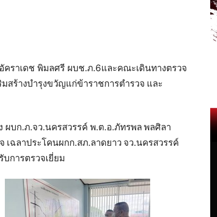
อัคราเดช
พิมลศรี
ผบช
.
ภ
.6
และคณะเดินทางตรวจ
สริมสร้างบำรุงขวัญแก่ข้าราชการตำรวจ
และ
ง
ผบก
.
ภ
.
จว
.
นครสวรรค์
พ
.
ต
.
อ
.
ภัทรพล
พลศิลา
ิจ
เฉลาประโคน
ผกก
.
สภ
.
ลาดยาว
จว
.
นครสวรรค์
รับการตรวจเยี่ยม