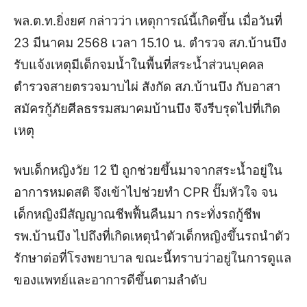
พล.ต.ท.ยิ่งยศ กล่าวว่า เหตุการณ์นี้เกิดขึ้น เมื่อวันที่
23 มีนาคม 2568 เวลา 15.10 น. ตำรวจ สภ.บ้านบึง
รับแจ้งเหตุมีเด็กจมน้ำในพื้นที่สระน้ำส่วนบุคคล
ตำรวจสายตรวจมาบไผ่ สังกัด สภ.บ้านบึง กับอาสา
สมัครกู้ภัยศีลธรรมสมาคมบ้านบึง จึงรีบรุดไปที่เกิด
เหตุ
พบเด็กหญิงวัย 12 ปี ถูกช่วยขึ้นมาจากสระน้ำอยู่ใน
อาการหมดสติ จึงเข้าไปช่วยทำ CPR ปั๊มหัวใจ จน
เด็กหญิงมีสัญญาณชีพฟื้นคืนมา กระทั่งรถกู้ชีพ
รพ.บ้านบึง ไปถึงที่เกิดเหตุนำตัวเด็กหญิงขึ้นรถนำตัว
รักษาต่อที่โรงพยาบาล ขณะนี้ทราบว่าอยู่ในการดูแล
ของแพทย์และอาการดีขึ้นตามลำดับ