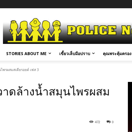
STORIES ABOUT ME
เขี้ยวเล็บมือปราบ
คุณพระคุ้มครอง 
ุนไพรผสมสเตียรอยด์ เฟส 3
 กวาดล้างน้ำสมุนไพรผสม
472
0