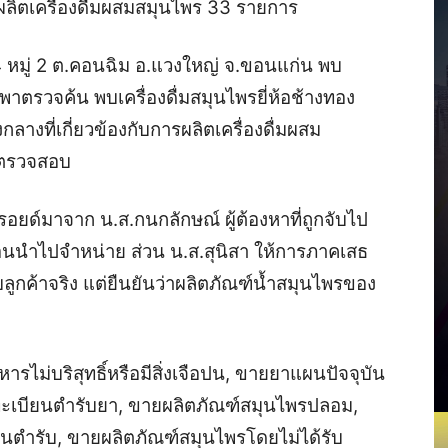
รผลิตเครื่องดื่มผสมสมุนไพร 33 รายการ
44 หมู่ 2 ต.คอนฉิม อ.แวงใหญ่ จ.ขอนแก่น พบ
แลพาตรวจค้น พบเครื่องดื่มสมุนไพรยี่ห้อช้างทอง
างที่เกี่ยวข้องกับการผลิตเครื่องดื่มผสม
ารตรวจสอบ
อยด์มาจาก น.ส.กนกลักษณ์ ผู้ต้องหาที่ถูกจับไป
อนนำไปจำหน่าย ส่วน น.ส.สุนิสา ให้การภาคเสธ
บลูกค้าจริง แต่ยืนยันว่าผลิตภัณฑ์น้ำสมุนไพรของ
ารไม่บริสุทธิ์หรือมีสิ่งเจือปน, ขายยาแผนปัจจุบัน
้นทะเบียนตำรับยา, ขายผลิตภัณฑ์สมุนไพรปลอม,
ยนตํารับ, ขายผลิตภัณฑ์สมุนไพรโดยไม่ได้รับ