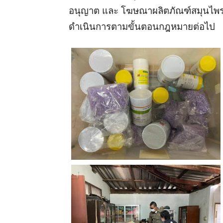
อนุญาต และ โฆษณาผลิตภัณฑ์สมุนไพรโ
ดำเนินการตามขั้นตอนกฎหมายต่อไป