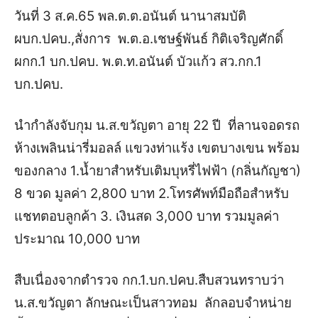
วันที่ 3 ส.ค.65 พล.ต.ต.อนันต์ นานาสมบัติ
ผบก.ปคบ.,สั่งการ พ.ต.อ.เชษฐ์พันธ์ กิติเจริญศักดิ์
ผกก.1 บก.ปคบ. พ.ต.ท.อนันต์ บัวแก้ว สว.กก.1
บก.ปคบ.
นำกำลังจับกุม น.ส.ขวัญตา อายุ 22 ปี ที่ลานจอดรถ
ห้างเพลินน่ารี่มอลล์ แขวงท่าแร้ง เขตบางเขน พร้อม
ของกลาง 1.น้ำยาสำหรับเติมบุหรี่ไฟฟ้า (กลิ่นกัญชา)
8 ขวด มูลค่า 2,800 บาท 2.โทรศัพท์มือถือสำหรับ
แชทตอบลูกค้า 3. เงินสด 3,000 บาท รวมมูลค่า
ประมาณ 10,000 บาท
สืบเนื่องจากตำรวจ กก.1.บก.ปคบ.สืบสวนทราบว่า
น.ส.ขวัญตา ลักษณะเป็นสาวทอม ลักลอบจำหน่าย