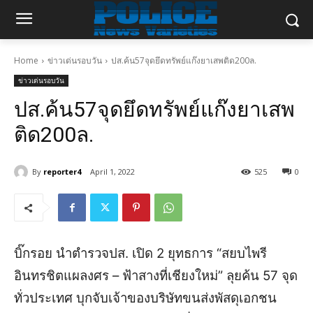
Home
ข่าวเด่นรอบวัน
ปส.ค้น57จุดยึดทรัพย์แก๊งยาเสพติด200ล.
ข่าวเด่นรอบวัน
ปส.ค้น57จุดยึดทรัพย์แก๊งยาเสพ
ติด200ล.
By
reporter4
April 1, 2022
525
0
บิ๊กรอย นำตำรวจปส. เปิด 2 ยุทธการ “สยบไพรี
อินทรชิตแผลงศร – ฟ้าสางที่เชียงใหม่” ลุยค้น 57 จุด
ทั่วประเทศ บุกจับเจ้าของบริษัทขนส่งพัสดุเอกชน