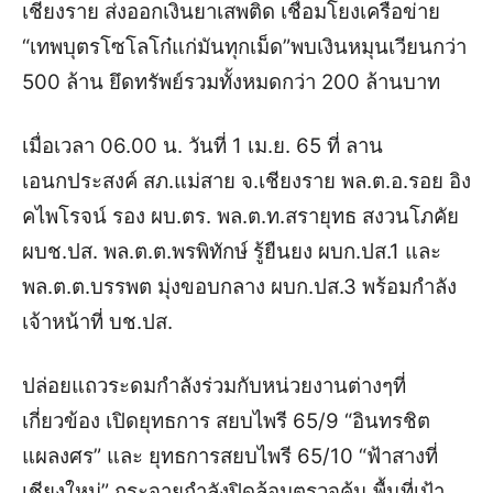
เชียงราย ส่งออกเงินยาเสพติด เชื่อมโยงเครือข่าย
“เทพบุตรโซโลโก๋แก่มันทุกเม็ด”พบเงินหมุนเวียนกว่า
500 ล้าน ยึดทรัพย์รวมทั้งหมดกว่า 200 ล้านบาท
เมื่อเวลา 06.00 น. วันที่ 1 เม.ย. 65 ที่ ลาน
เอนกประสงค์ สภ.แม่สาย จ.เชียงราย พล.ต.อ.รอย อิง
คไพโรจน์ รอง ผบ.ตร. พล.ต.ท.สรายุทธ สงวนโภคัย
ผบช.ปส. พล.ต.ต.พรพิทักษ์ รู้ยืนยง ผบก.ปส.1 และ
พล.ต.ต.บรรพต มุ่งขอบกลาง ผบก.ปส.3 พร้อมกำลัง
เจ้าหน้าที่ บช.ปส.
ปล่อยแถวระดมกำลังร่วมกับหน่วยงานต่างๆที่
เกี่ยวข้อง เปิดยุทธการ สยบไพรี 65/9 “อินทรชิต
แผลงศร” และ ยุทธการสยบไพรี 65/10 “ฟ้าสางที่
เชียงใหม่” กระจายกำลังปิดล้อมตรวจค้น พื้นที่เป้า