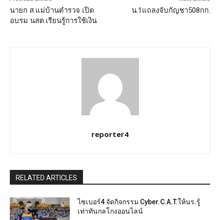
นายก ส.แม่บ้านตำรวจ เปิด
น.1แถลงจับกัญชา508กก.
อบรม นสต.เรียนรู้การใช้เงิน
reporter4
RELATED ARTICLES
ไซเบอร์4 จัดกิจกรรม Cyber.C.A.T.ให้นร.รู้
เท่าทันกลโกงออนไลน์