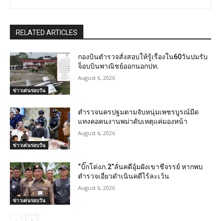
RELATED ARTICLES
กองบินตำรวจสั่งสอบให้รู้เรื่องใน60วันปมรับ
จ็อบบินพาณิชย์ออกนอกปท.
August 6, 2026
ข่าวเด่นรอบวัน
ตำรวจนครปฐมตามจับหนุ่มเพชรบูรณ์มีด
แทงคอคนงานพม่าดับเหตุแค่มองหน้า
August 6, 2026
ข่าวเด่นรอบวัน
“บิ๊กโด่งภ.2”ลั่นคดีอุ้มฝังเขาชีจรรย์ หากพบ
ตำรวจเอี่ยวดำเนินคดีไร้ละเว้น
August 6, 2026
ข่าวเด่นรอบวัน