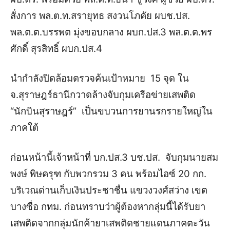
สั่งการ พล.ต.ท.สรายุทธ สงวนโภคัย ผบช.ปส.
พล.ต.ต.บรรพต มุ่งขอบกลาง ผบก.ปส.3 พล.ต.ต.พร
ศักดิ์ สุรสิทธิ์ ผบก.ปส.4
นำกำลังปิดล้อมตรวจค้นเป้าหมาย 15 จุด ใน
จ.สุราษฎร์ธานีกวาดล้างจับกุมเครือข่ายเสพติด
“นักบินสุราษฎร์” เป็นขบวนการยานรกรายใหญ่ใน
ภาคใต้
ก่อนหน้านี้เจ้าหน้าที่ บก.ปส.3 บช.ปส. จับกุมนายสม
พงษ์ พิษครุฑ กับพวกรวม 3 คน พร้อมไอซ์ 20 กก.
บริเวณด่านเก็บเงินประชาชื่น แขวงวงศ์สว่าง เขต
บางซื่อ กทม. ก่อนทราบว่าผู้ต้องหากลุ่มนี้ได้รับยา
เสพติดจากกลุ่มนักค้ายาเสพติดชายแดนภาคตะวัน