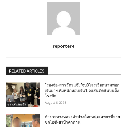
reporter4
RELATED ARTICLES
“รองจ๋อ-สารวัตรแจ๊ะ”จับ3โจรเวียดนามฟอก
เงินยา-เหิมหนักหอบเงิน1.5แสนติดสินบนถึง
โรงพัก
August 6, 2026
ข่าวเด่นรอบวัน
ตำรวจทางหลวงลำปางล็อกหนุ่มเสพยาขี่จยย.
ซุกไอซ์-ยาบ้าคาด่าน