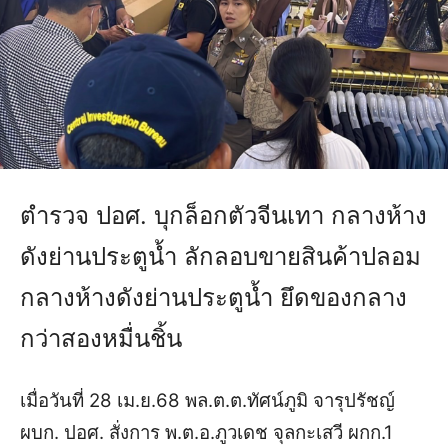
ตำรวจ ปอศ. บุกล็อกตัวจีนเทา กลางห้าง
ดังย่านประตูน้ำ ลักลอบขายสินค้าปลอม
กลางห้างดังย่านประตูน้ำ ยึดของกลาง
กว่าสองหมื่นชิ้น
เมื่อวันที่ 28 เม.ย.68 พล.ต.ต.ทัศน์ภูมิ จารุปรัชญ์
ผบก. ปอศ. สั่งการ พ.ต.อ.ภูวเดช จุลกะเสวี ผกก.1