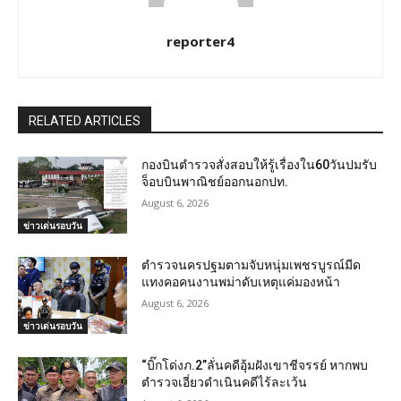
reporter4
RELATED ARTICLES
กองบินตำรวจสั่งสอบให้รู้เรื่องใน60วันปมรับ
จ็อบบินพาณิชย์ออกนอกปท.
August 6, 2026
ข่าวเด่นรอบวัน
ตำรวจนครปฐมตามจับหนุ่มเพชรบูรณ์มีด
แทงคอคนงานพม่าดับเหตุแค่มองหน้า
August 6, 2026
ข่าวเด่นรอบวัน
“บิ๊กโด่งภ.2”ลั่นคดีอุ้มฝังเขาชีจรรย์ หากพบ
ตำรวจเอี่ยวดำเนินคดีไร้ละเว้น