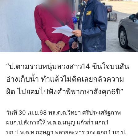
“ป.ตามรวบหนุ่มลวงสาว14 ขืนใจบนสัน
อ่างเก็บน้ำ ทำแล้วไม่คิดเลยกลัวความ
ผิด ไม่ยอมไปฟังคำพิพากษาสั่งคุก6ปี”
วันที่ 30 เม.ย.68 พล.ต.ต.วิทยา ศรีประเสริฐภาพ
ผบก.ป.สั่งการให้ พ.ต.อ.มนูญ แก้วก่ำ ผกก.1
บก.ป.พ.ต.ท.กฤษฎา พลายละหาร รอง ผกก.1 บก.ป.