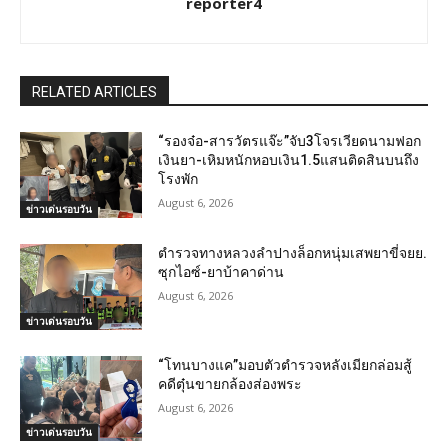
reporter4
RELATED ARTICLES
“รองจ๋อ-สารวัตรแจ๊ะ”จับ3โจรเวียดนามฟอก
เงินยา-เหิมหนักหอบเงิน1.5แสนติดสินบนถึง
โรงพัก
August 6, 2026
ข่าวเด่นรอบวัน
ตำรวจทางหลวงลำปางล็อกหนุ่มเสพยาขี่จยย.
ซุกไอซ์-ยาบ้าคาด่าน
August 6, 2026
ข่าวเด่นรอบวัน
“โทนบางแค”มอบตัวตำรวจหลังเมียกล่อมสู้
คดีตุ๋นขายกล้องส่องพระ
August 6, 2026
ข่าวเด่นรอบวัน