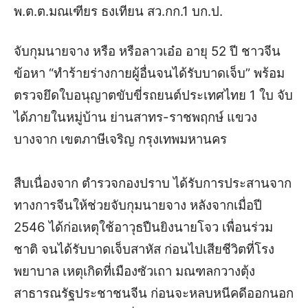
พ.ต.ต.มณเฑียร ธงเทียน สว.กก.1 บก.ป.
จับกุมนายจาง หรือ หรือลาวเอ๋อ อายุ 52 ปี ชาวจีน
ข้อหา “ทำร้ายร่างกายผู้อื่นจนได้รับบาดเจ็บ” พร้อม
ตรวจยึดใบอนุญาตขับขี่รถยนต์ประเทศไทย 1 ใบ จับ
ได้ภายในหมู่บ้าน ย่านสาทร-ราชพฤกษ์ แขวง
บางจาก เขตภาษีเจริญ กรุงเทพมหานคร
สืบเนื่องจาก ตำรวจกองปราบ ได้รับการประสานจาก
ทางการจีนให้ช่วยจับกุมนายจาง หลังจากเมื่อปี
2546 ได้ก่อเหตุใช้อาวุธปืนยิงนายโจว เพื่อนร่วม
ชาติ จนได้รับบาดเจ็บสาหัส ก่อนไปเสียชีวิตที่โรง
พยาบาล เหตุเกิดที่เมืองซัวเถา มณฑลกวางตุ้ง
สาธารณรัฐประชาชนจีน ก่อนจะหลบหนีคดีออกนอก