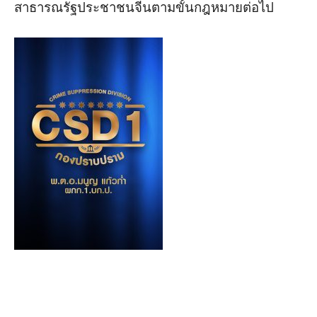
สาธารณรัฐประชาชนจีนตามขั้นกฎหมายต่อไป