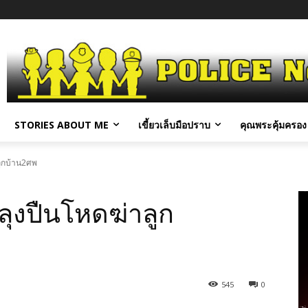
STORIES ABOUT ME
เขี้ยวเล็บมือปราบ
คุณพระคุ้มครอง 
ลูกบ้าน2ศพ
ุงปืนโหดฆ่าลูก
545
0