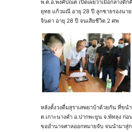
พ.ต.อ.พงศ์ปณต เปิดเผยว่าเมื่อกลางดึกค
ยุทธ แก้วมณี อายุ 28 ปี ลูกชายรองน
จินดา อายุ 28 ปี จนเสียชีวิต 2 ศพ
หลังตั้งวงดื่มสุราเสพยาบ้าด้วยกัน ที่
ต.เกาะนางคำ อ.ปากพะยูน จ.พัทลุง ก่
ขออำนาจศาลออกหมายจับ จนนำมาสู่การต