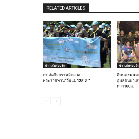
RELATED ARTICLES
ข่าวเด่นรอบวัน
ข่าวเด่นรอบวั
ตร.จัดกิจกรรมจิตอาสา
สืบนครพนมจ
พระราชทาน“วันแม่12ส.ค.”
อุบลขนยาเสพ
กว่า100ล.