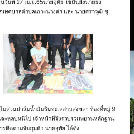
ืนวันที่ 27 เม.ย.65นายอุทัย ใช้ปืนยิงนายยง
ายกเทศบาลตำบลเกาะนางคำ และ นายศราวุฒิ ชู
ขนำในสวนปาล์มน้ำมันริมทะเลสาบสงขลา ท้องที่หมู่ 9
อนจะหลบหนีไป เจ้าหน้าที่จึงรวบรวมพยานหลักฐาน
ิดตามจับกุมตัว นายอุทัย ได้ดัง