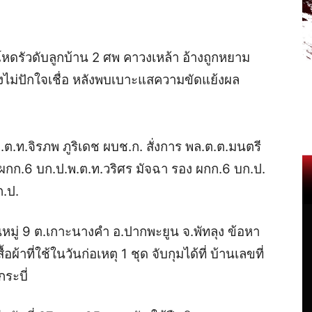
โหดรัวดับลูกบ้าน 2 ศพ คาวงเหล้า อ้างถูกหยาม
ยังไม่ปักใจเชื่อ หลังพบเบาะแสความขัดแย้งผล
ล.ต.ท.จิรภพ ภูริเดช ผบช.ก. สั่งการ พล.ต.ต.มนตรี
 ผกก.6 บก.ป.พ.ต.ท.วริศร มัจฉา รอง ผกก.6 บก.ป.
ก.ป.
้านหมู่ 9 ต.เกาะนางคำ อ.ปากพะยูน จ.พัทลุง ข้อหา
ผ้าที่ใช้ในวันก่อเหตุ 1 ชุด จับกุมได้ที่ บ้านเลขที่
ระบี่