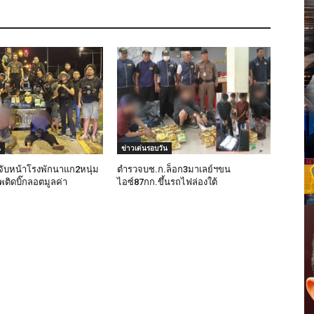
น
ข่าวเด่นรอบวัน
ับหน้าโรงพักนาแก2หนุ่ม
ตำรวจบช.ก.ล็อก3มาเลย์ฯขน
ติดบิ๊กลอตมูลค่า
ไอซ์87กก.ขึ้นรถไฟล่องใต้