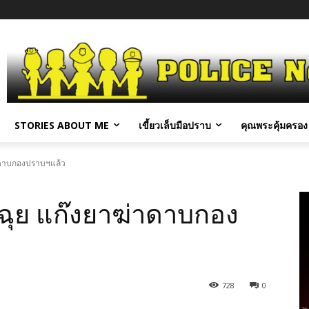
STORIES ABOUT ME
เขี้ยวเล็บมือปราบ
คุณพระคุ้มครอง 
่าดาบกองปราบฯแล้ว
ฉุย แก๊งยาฆ่าดาบกอง
728
0