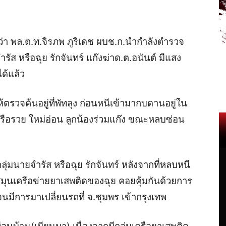
งานว่า พล.ต.ท.จิรภพ ภูริเดช ผบช.ก.นำกำลังตำรวจ
ส หรือฉุย รักจันทร์ แก๊งฆ่าด.ต.อนันต์ มีแสง
ได้แล้ว
ตรวจค้นอยู่ที่พัทลุง ก่อนหนีเข้ามากบดานอยู่ใน
รือรวย
ใหม่อ่อน ลูกน้องร่วมแก๊ง ขณะหลบซ่อน
มนายจำรัส หรือฉุย รักจันทร์ หลังจากที่หลบหนี
 มีสมุนเครือข่ายยาเสพติดของฉุย คอยคุ้มกันด้วยการ
จนมีการมาเปลี่ยนรถที่ จ.ชุมพร เข้ากรุงเทพ