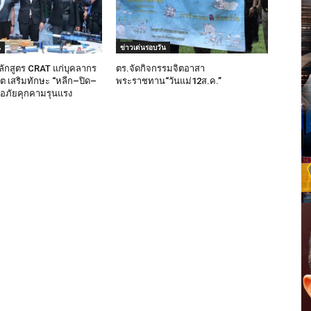
น
ข่าวเด่นรอบวัน
ลักสูตร CRAT แก่บุคลากร
ตร.จัดกิจกรรมจิตอาสา
็ต เสริมทักษะ “หลีก–ปิด–
พระราชทาน“วันแม่12ส.ค.”
มือภัยคุกคามรุนแรง