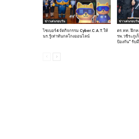
ข่าวเด่นรอบวัน
ข่าวเด่นรอบวั
ไซเบอร์4 จัดกิจกรรม Cyber.C.A.T.ให้
ตร.ทท. ฝึกห
นร.รู้เท่าทันกลโกงออนไลน์
รพ.วชิระภูเก
ป้องกัน” รับ