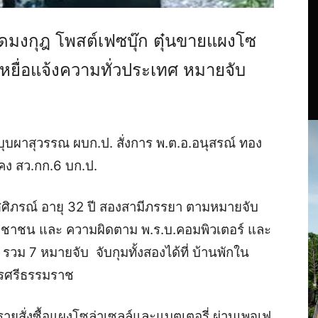
ดมงกุฎ โพสต์เฟซบุ๊ก ตุ๋นขายแผงโซ
ีเหยื่อแจ้งความทั่วประเทศ หมายจับ
ิ์ บุบผาสุวรรณ ผบก.ป. สั่งการ พ.ต.อ.อนุสรณ์ ทอง
คง สว.กก.6 บก.ป.
ศศิภรณ์ อายุ 32 ปี สองสามีภรรยา ตามหมายจับ
ะชาชน และ ความผิดตาม พ.ร.บ.คอมพิวเตอร์ และ
 รวม 7 หมายจับ จับกุมทั้งสองได้ที่ บ้านพักใน
จ.นครศรีธรรมราช
ยรายสั่งซื้อแผงโซล่าเซลล์และแบตเตอรี่ ผ่านเพจเฟ