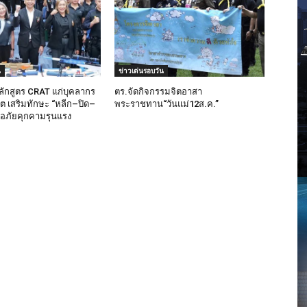
น
ข่าวเด่นรอบวัน
ลักสูตร CRAT แก่บุคลากร
ตร.จัดกิจกรรมจิตอาสา
็ต เสริมทักษะ “หลีก–ปิด–
พระราชทาน“วันแม่12ส.ค.”
มือภัยคุกคามรุนแรง