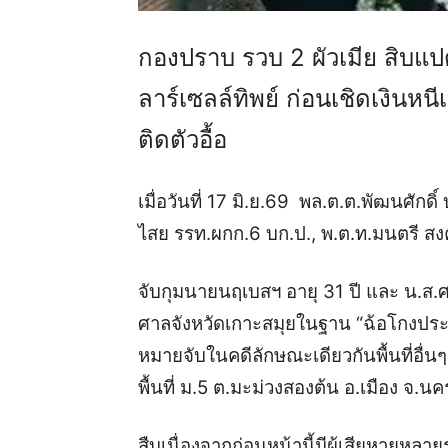
กองปราบ รวบ 2 ผัวเมีย สิบแป
ลาร์เซลล์ทิพย์ ก่อนเชิดเงินหน
ติดตัวอื้อ
เมื่อวันที่ 17 มิ.ย.69 พล.ต.ต.พัฒนศักด
ไสย รรท.ผกก.6 บก.ป., พ.ต.ท.มนตรี สง
จับกุมนายนฤเบสฯ อายุ 31 ปี และ น.ส.
ศาลจังหวัดเกาะสมุยในฐาน “ฉ้อโกงปร
หมายจับในคดีลักษณะเดียวกันพื้นที่อื่นๆ
พื้นที่ ม.5 ต.มะม่วงสองต้น อ.เมือง 
สืบเนื่องจากก่อนหน้านี้มีผู้เสียหายหลา