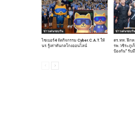
ข่าวเด่นรอบวัน
ข่าวเด่นรอบวั
ไซเบอร์4 จัดกิจกรรม Cyber.C.A.T.ให้
ตร.ทท. ฝึกห
นร.รู้เท่าทันกลโกงออนไลน์
รพ.วชิระภูเก
ป้องกัน” รับ