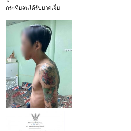
กระทืบจนได้รับบาดเจ็บ