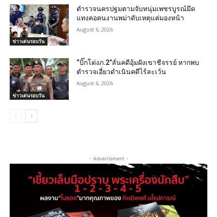
ตำรวจนครปฐมตามจับหนุ่มเพชรบูรณ์มีด
แทงคอคนงานพม่าดับเหตุแค่มองหน้า
August 6, 2026
ข่าวเด่นรอบวัน
“บิ๊กโด่งภ.2”ลั่นคดีอุ้มฝังเขาชีจรรย์ หากพบ
ตำรวจเอี่ยวดำเนินคดีไร้ละเว้น
August 6, 2026
ข่าวเด่นรอบวัน
- Advertisment -