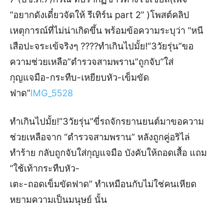
“อยากดังเดี๋ยวจัดให้ รีเทิร์น part 2” )โพสต์คลิป
เหตุการณ์ที่ไม่น่าเกิดขึ้น พร้อมข้อความระบุว่า “หนี
เสือปะจระเข้จริงๆ ????ทำเกินไปมั้ย!”3วัยรุ่น”ขอ
ความช่วยเหลือ”ตำรวจสามพราน”ถูกจับ”ใส่
กุญแจมือ-กระทืบ-เหยียบหัว-เข็มขัด
ฟาด”
IMG_5528
ทำเกินไปมั้ย!”3วัยรุ่น”ขี่รถจักรยานยนต์มาขอความ
ช่วยเหลือจาก “ตำรวจสามพราน” หลังถูกคู่อริไล่
ทำร้าย กลับถูกจับใส่กุญแจมือ บังคับให้ถอดเสื้อ แถม
“ใช้เท้ากระทืบหัว-
เตะ-ถอดเข็มขัดฟาด” ทำเหมือนกับไม่ใช่คนเหียด
หยามความเป็นมนุษย์ นั้น