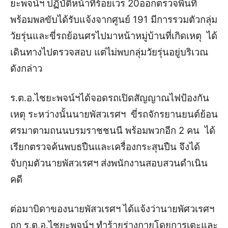
ยะพจน์ฯ ปฏิบัติหน้าที่ร้อยเวร 20ออกตรวจพื้นที่
พร้อมพลขับได้รับแจ้งจากศูนย์ 191 มีการรวมตัวกลุ่ม
วัยรุ่นและขี่รถย้อนศรไปมาหน้าหมู่บ้านที่เกิดเหตุ ได้
เดินทางไปตรวจสอบ แต่ไม่พบกลุ่มวัยรุ่นอยู่บริเวณ
ดังกล่าว
ร.ต.อ.ไชยะพจน์ฯ
ได้จอดรถเปิดสัญญาณไฟป้องกัน
เหตุ ระหว่างนั้นนายพัสวเรศฯ ขี่รถจักรยานยนต์ย้อน
ศรมาตามถนนบรมราชชนนี พร้อมพวกอีก 2 คน ได้
เรียกตรวจค้นพบธปืนและเครื่องกระสุนปืน จึงได้
จับกุมตัวนายพัสวเรศฯ ส่งพนักงานสอบสวนดำเนิน
คดี
ต่อมาบิดาของนายพัสวเรศฯ ได้แจ้งว่านายพัศวเรศฯ
ถูก ร.ต.อ.ไชยะพจน์ฯ ทำร้ายร่างกายโดยการเตะและ