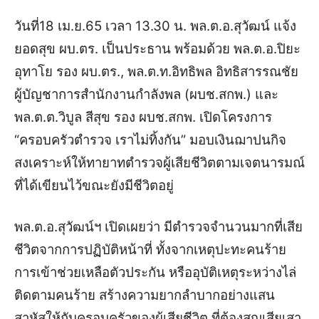
วันที่18 เม.ย.65 เวลา 13.30 น. พล.ต.อ.สุวัฒน์ แจ้ง
ยอดสุข ผบ.ตร. เป็นประธาน พร้อมด้วย พล.ต.อ.ปิยะ
อุทาโย รอง ผบ.ตร., พล.ต.ท.อิทธิพล อิทธิสารรณชัย
ผู้บัญชาการสำนักงานกำลังพล (ผบช.สกพ.) และ
พล.ต.ต.วิบูล สีสุข รอง ผบช.สกพ. เปิดโครงการ
“ครอบครัวตำรวจ เราไม่ทิ้งกัน” มอบเงินฌาปนกิจ
สงเคราะห์ให้ทายาทตำรวจผู้เสียชีวิตตามเจตนารมณ์
ที่ได้เขียนไว้ขณะยังมีชีวิตอยู่
พล.ต.อ.สุวัฒน์ฯ เปิดเผยว่า มีตำรวจจำนวนมากที่เสีย
ชีวิตจากการปฏิบัติหน้าที่ ทั้งจากเหตุปะทะคนร้าย
การเข้าช่วยเหลือตัวประกัน หรืออุบัติเหตุระหว่างไล่
ติดตามคนร้าย สร้างความยากลำบากอย่างแสน
สาหัสให้กับครอบครัวของผู้เสียชีวิต ที่ต้องสูญเสียเสา