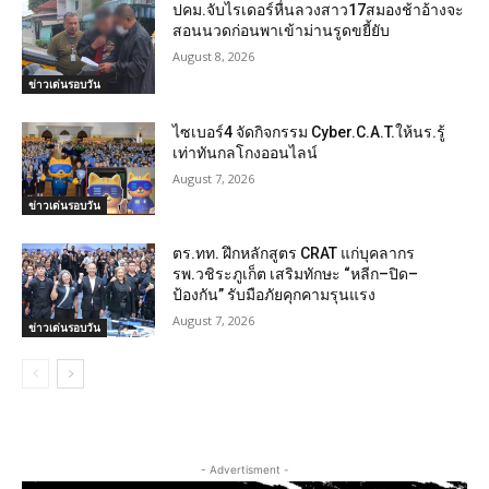
ปคม.จับไรเดอร์หื่นลวงสาว17สมองช้าอ้างจะ
สอนนวดก่อนพาเข้าม่านรูดขยี้ยับ
August 8, 2026
ข่าวเด่นรอบวัน
ไซเบอร์4 จัดกิจกรรม Cyber.C.A.T.ให้นร.รู้
เท่าทันกลโกงออนไลน์
August 7, 2026
ข่าวเด่นรอบวัน
ตร.ทท. ฝึกหลักสูตร CRAT แก่บุคลากร
รพ.วชิระภูเก็ต เสริมทักษะ “หลีก–ปิด–
ป้องกัน” รับมือภัยคุกคามรุนแรง
August 7, 2026
ข่าวเด่นรอบวัน
- Advertisment -