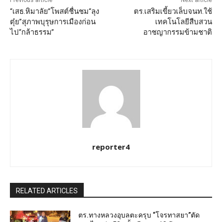
Previous article
Next article
“เสธ.หิมาลัย”โพสต์ชื่นชม“ลุง
ตร.เสริมเขี้ยวเล็บจนท.ใช้
ตุ๋ย”สุภาพบุรุษการเมืองก่อน
เทคโนโลยีสืบสวน
ไป“กล้าธรรม”
อาชญากรรมข้ามชาติ
reporter4
RELATED ARTICLES
ตร.ทางหลวงอุบลตะครุบ “โจรทาสยา”ตัด