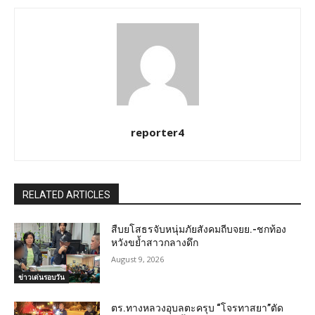
reporter4
RELATED ARTICLES
สืบยโสธรจับหนุ่มภัยสังคมถีบจยย.-ชกท้อง
หวังขย้ำสาวกลางดึก
August 9, 2026
ข่าวเด่นรอบวัน
ตร.ทางหลวงอุบลตะครุบ “โจรทาสยา”ตัด